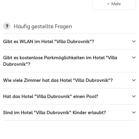
Parkplatz
Parkservice
Mehr
Stellplatz, Kostenlos
Terrasse
Häufig gestellte Fragen
Wäscheservice
Gibt es WLAN im Hotel "Villa Dubrovnik"?
Garten/Außenbereich
Sonnenliegen
Gibt es kostenlose Parkmöglichkeiten im Hotel "Villa
Dubrovnik"?
Bar
Restaurant
Wie viele Zimmer hat das Hotel "Villa Dubrovnik"?
Rezeption
24h Empfang
Hat das Hotel "Villa Dubrovnik" einen Pool?
Zimmerservice
Sind im Hotel "Villa Dubrovnik" Kinder erlaubt?
Tresor
Flughafen Shuttle
Shuttle zu Attraktionen
Kostenlos