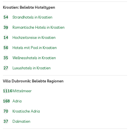
Kroatien: Beliebte Hoteltypen
Wellnessmassagen
Ganzkörpermassagen
Fußreflexzonenmassagen
54
Strandhotels in Kroatien
Massagen für 2
39
Romantische Hotels in Kroatien
Wellnessbereich
Gegen Gebühr
14
Hochzeitsreise in Kroatien
Treatments
Gesichtsbehandlung
56
Hotels mit Pool in Kroatien
Maniküre
Pediküre
35
Wellnesshotels in Kroatien
Bodytreatments
Peelings
27
Luxushotels in Kroatien
Haarentfernung
Villa Dubrovnik: Beliebte Regionen
1116
Mittelmeer
168
Adria
70
Kroatische Adria
37
Dalmatien