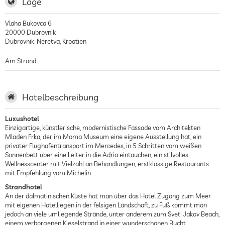
Lage
Vlaha Bukovca 6
20000
Dubrovnik
Dubrovnik-Neretva
,
Kroatien
Am Strand
Hotelbeschreibung
Luxushotel
Einzigartige, künstlerische, modernistische Fassade vom Architekten
Mladen Frka, der im Moma Museum eine eigene Ausstellung hat, ein
privater Flughafentransport im Mercedes, in 5 Schritten vom weißen
Sonnenbett über eine Leiter in die Adria eintauchen, ein stilvolles
Wellnesscenter mit Vielzahl an Behandlungen, erstklassige Restaurants
mit Empfehlung vom Michelin
Strandhotel
An der dalmatinischen Küste hat man über das Hotel Zugang zum Meer
mit eigenen Hotelliegen in der felsigen Landschaft, zu Fuß kommt man
jedoch an viele umliegende Strände, unter anderem zum Sveti Jakov Beach,
einem verborgenen Kieselstrand in einer wunderschönen Bucht