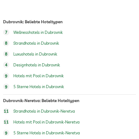
Frühstück
Frühstück auf dem Zimmer
Dubrovnik: Beliebte Hoteltypen
Hunde erlaubt
7
Wellnesshotels in Dubrovnik
Hundeverpflegung
Wasser/Futternäpfe auf Anfrage im
Zimmer
8
Strandhotels in Dubrovnik
Hundekörbchen auf Anfrage
8
Luxushotels in Dubrovnik
Innenpool
Saisonal geöffnet
4
Designhotels in Dubrovnik
Wassersportmöglichkeiten
Tauchen
9
Hotels mit Pool in Dubrovnik
Schnorcheln
9
5 Sterne Hotels in Dubrovnik
Fitnessraum
Dubrovnik-Neretva: Beliebte Hoteltypen
Reiten
11
Strandhotels in Dubrovnik-Neretva
Kinderbetreuung
11
Hotels mit Pool in Dubrovnik-Neretva
Sauna
Sauna-Nutzung gebührenpflichtig
9
5 Sterne Hotels in Dubrovnik-Neretva
Massageangebot