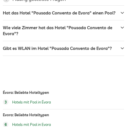
Sonnenliegen
Hat das Hotel "Pousada Convento de Evora" einen Pool?
Bar
Wie viele Zimmer hat das Hotel "Pousada Convento de
Restaurant
Evora"?
Rezeption
24h Empfang
Gibt es WLAN im Hotel "Pousada Convento de Evora"?
Zimmerservice
Frühstück
Frühstück auf dem Zimmer
Tischtennis
Gegen Gebühr
Außenpool
Évora: Beliebte Hoteltypen
Reiten
3
Hotels mit Pool in Évora
Evora: Beliebte Hoteltypen
6
Hotels mit Pool in Evora