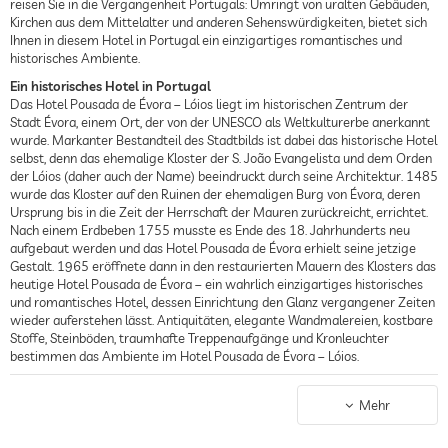
reisen Sie in die Vergangenheit Portugals: Umringt von uralten Gebäuden,
Kirchen aus dem Mittelalter und anderen Sehenswürdigkeiten, bietet sich
Ihnen in diesem Hotel in Portugal ein einzigartiges romantisches und
historisches Ambiente.
Ein historisches Hotel in Portugal
Das Hotel Pousada de Évora – Lóios liegt im historischen Zentrum der
Stadt Évora, einem Ort, der von der UNESCO als Weltkulturerbe anerkannt
wurde. Markanter Bestandteil des Stadtbilds ist dabei das historische Hotel
selbst, denn das ehemalige Kloster der S. João Evangelista und dem Orden
der Lóios (daher auch der Name) beeindruckt durch seine Architektur. 1485
wurde das Kloster auf den Ruinen der ehemaligen Burg von Évora, deren
Ursprung bis in die Zeit der Herrschaft der Mauren zurückreicht, errichtet.
Nach einem Erdbeben 1755 musste es Ende des 18. Jahrhunderts neu
aufgebaut werden und das Hotel Pousada de Évora erhielt seine jetzige
Gestalt. 1965 eröffnete dann in den restaurierten Mauern des Klosters das
heutige Hotel Pousada de Évora – ein wahrlich einzigartiges historisches
und romantisches Hotel, dessen Einrichtung den Glanz vergangener Zeiten
wieder auferstehen lässt. Antiquitäten, elegante Wandmalereien, kostbare
Stoffe, Steinböden, traumhafte Treppenaufgänge und Kronleuchter
bestimmen das Ambiente im Hotel Pousada de Évora – Lóios.
Hervorragende Küche im Hotel de Évora
Das gleiche gilt auch für das Restaurant im Hotel Pousada de Évora – Lóios,
Mehr
wobei die Räumlichkeiten mit einer Besonderheit aufwarten: Der
Speisesaal erstreckt sich auch in den eigentlichen Innenhof des