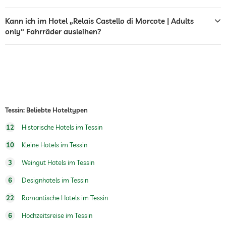
Boutique & Design
Architekt, Francesca Neri
Kann ich im Hotel „Relais Castello di Morcote | Adults
Zimmerdekoration auf
Wein
only“ Fahrräder ausleihen?
Anfrage
Blumen
Weingut mit eigener
Weinberg 150 ha groß
Herstellung
Weinberg in der Nähe des Hotels
Teilnahme an der Weinlese möglich
Weinstraße/-route
Tenuta Castello di Morcote
Tessin: Beliebte Hoteltypen
Burg
Baujahr 1500
12
Historische Hotels im Tessin
Villa
10
Kleine Hotels im Tessin
Weinangebot
Auswahl von 9 Weinen
3
Weingut Hotels im Tessin
Weinverkostung möglich (nur mit
Voranmeldung)
6
Designhotels im Tessin
22
Romantische Hotels im Tessin
6
Hochzeitsreise im Tessin