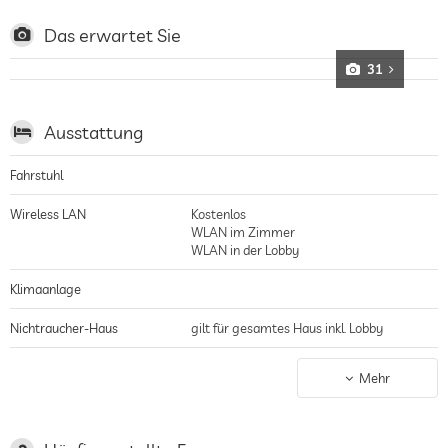
Gässchen verzaubert, umgeben von Wäldern und Weinbergen, das Hotel
hilft gerne bei Ausflügen in der Umgebung wie Boots- oder Paddeltouren
Das erwartet Sie
auf dem See, Ausritte im hoteleigenen Gestüt oder Weintouren, Lugano
erreicht man in etwa 25 Minuten mit dem Auto
31
Ausstattung
Fahrstuhl
Wireless LAN
Kostenlos
WLAN im Zimmer
WLAN in der Lobby
Klimaanlage
Nichtraucher-Haus
gilt für gesamtes Haus inkl. Lobby
Parkplatz
Garage/Parkhaus
Mehr
Ladestation für Elektroautos
Terrasse