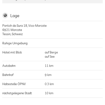
Lage
Portich da Sura 18, Vico-Morcote
6921
Morcote
Tessin
,
Schweiz
Ruhige Umgebung
Hotel mit Blick
auf Berge
auf See
Autobahn
11 km
Bahnhof
9 km
Haltestelle ÖPNV
0.3 km
nächstgelegene Stadt
10 km