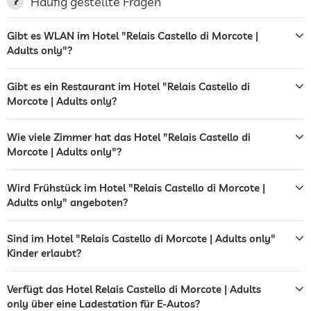
Häufig gestellte Fragen
Garten/Außenbereich
Gibt es WLAN im Hotel "Relais Castello di Morcote |
Adults only"?
Sonnenliegen
Bar
Gibt es ein Restaurant im Hotel "Relais Castello di
Morcote | Adults only?
Café
Restaurant
Wie viele Zimmer hat das Hotel "Relais Castello di
Morcote | Adults only"?
Rezeption
Wird Frühstück im Hotel "Relais Castello di Morcote |
Veranstaltungsservice
Hotel organisiert Hochzeiten
Adults only" angeboten?
Versandservice
Sind im Hotel "Relais Castello di Morcote | Adults only"
Tresor
Kinder erlaubt?
Frühstück
Frühstück im Restaurant
Verfügt das Hotel Relais Castello di Morcote | Adults
Fahrradverleih
Gegen Gebühr
only über eine Ladestation für E-Autos?