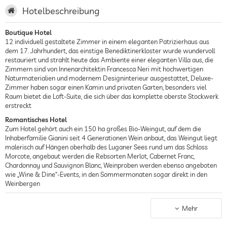
Hotelbeschreibung
Boutique Hotel
12 individuell gestaltete Zimmer in einem eleganten Patrizierhaus aus
dem 17. Jahrhundert, das einstige Benediktinerkloster wurde wundervoll
restauriert und strahlt heute das Ambiente einer eleganten Villa aus, die
Zimmern sind von Innenarchitektin Francesca Neri mit hochwertigen
Naturmaterialien und modernem Designinterieur ausgestattet, Deluxe-
Zimmer haben sogar einen Kamin und privaten Garten, besonders viel
Raum bietet die Loft-Suite, die sich über das komplette oberste Stockwerk
erstreckt
Romantisches Hotel
Zum Hotel gehört auch ein 150 ha großes Bio-Weingut, auf dem die
Inhaberfamilie Gianini seit 4 Generationen Wein anbaut, das Weingut liegt
malerisch auf Hängen oberhalb des Luganer Sees rund um das Schloss
Morcote, angebaut werden die Rebsorten Merlot, Cabernet Franc,
Chardonnay und Sauvignon Blanc, Weinproben werden ebenso angeboten
wie „Wine & Dine“-Events, in den Sommermonaten sogar direkt in den
Weinbergen
Hotel am See
Das Hotel liegt auf einer Landzunge am Luganer See, am Hang mit
Mehr
herrlichem Blick über das Wasser und die Berge im idyllischen Dorf Vico
Morcote, das Besucher mit seinen alten Steinhäusern und romantischen