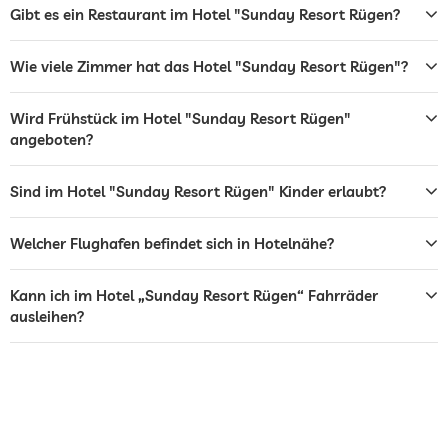
Restaurant
Gibt es ein Restaurant im Hotel "Sunday Resort Rügen?
Rezeption
24h Empfang
Wie viele Zimmer hat das Hotel "Sunday Resort Rügen"?
Abendunterhaltung
Wird Frühstück im Hotel "Sunday Resort Rügen"
Veranstaltungsservice
Hotel organisiert Hochzeiten
angeboten?
Zimmerservice
Sind im Hotel "Sunday Resort Rügen" Kinder erlaubt?
Wäscheservice
Welcher Flughafen befindet sich in Hotelnähe?
Hunde erlaubt
Katzen erlaubt
Kann ich im Hotel „Sunday Resort Rügen“ Fahrräder
ausleihen?
Fahrradverleih
Gegen Gebühr
Außenpool
Saisonal geöffnet, Kostenlos
Innenpool
Ganzjährig geöffnet, Kostenlos
Pool beheizt