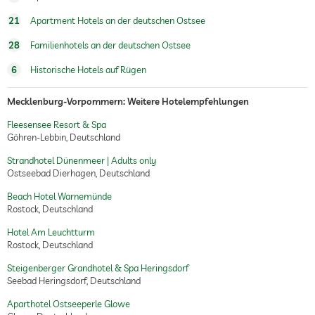
Wellnessbereich
450 qm groß
21
Apartment Hotels an der deutschen Ostsee
Gegen Gebühr
28
Familienhotels an der deutschen Ostsee
Treatments
Gesichtsbehandlung
Maniküre
6
Historische Hotels auf Rügen
Pediküre
Peelings
Mecklenburg-Vorpommern: Weitere Hotelempfehlungen
Packungen
Bäder
Fleesensee Resort & Spa
Treatments für Männer
Göhren-Lebbin, Deutschland
Strandhotel Dünenmeer | Adults only
Ostseebad Dierhagen, Deutschland
Beach Hotel Warnemünde
Rostock, Deutschland
Hotel Am Leuchtturm
Rostock, Deutschland
Steigenberger Grandhotel & Spa Heringsdorf
Seebad Heringsdorf, Deutschland
Aparthotel Ostseeperle Glowe