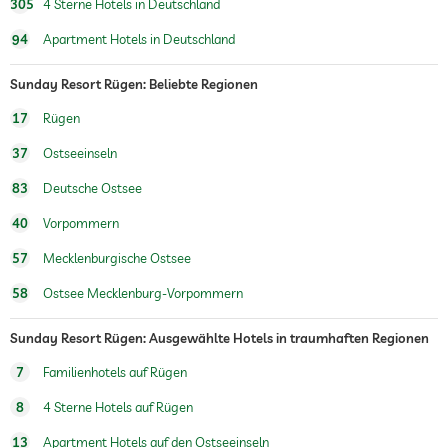
305
4 Sterne Hotels in Deutschland
Kinder- und Babyspeisekarte (teilweise nur
auf Anfrage)
94
Apartment Hotels in Deutschland
Sauna
keine Saunagebühren
Sunday Resort Rügen: Beliebte Regionen
Sauna im Innenbereich
Finnische Sauna
17
Rügen
Dampfbad
37
Ostseeinseln
Sauna im Außenbereich
83
Deutsche Ostsee
Tauchbecken
40
Vorpommern
Ruheraum
57
Mecklenburgische Ostsee
Massageangebot
58
Ostsee Mecklenburg-Vorpommern
Wellnessmassagen
Rücken-Nacken-Massagen
Ganzkörpermassagen
Sunday Resort Rügen: Ausgewählte Hotels in traumhaften Regionen
Gesichtsmassagen
Fußreflexzonenmassagen
7
Familienhotels auf Rügen
Steinmassagen
8
4 Sterne Hotels auf Rügen
Beautysalon
13
Apartment Hotels auf den Ostseeinseln