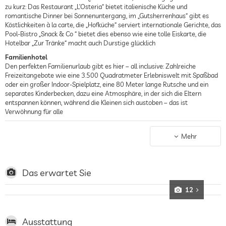
zu kurz: Das Restaurant „L’Osteria“ bietet italienische Küche und
romantische Dinner bei Sonnenuntergang, im „Gutsherrenhaus“ gibt es
Köstlichkeiten à la carte, die „Hofküche“ serviert internationale Gerichte, das
Pool-Bistro „Snack & Co “ bietet dies ebenso wie eine tolle Eiskarte, die
Hotelbar „Zur Tränke“ macht auch Durstige glücklich
Familienhotel
Den perfekten Familienurlaub gibt es hier – all inclusive: Zahlreiche
Freizeitangebote wie eine 3.500 Quadratmeter Erlebniswelt mit Spaßbad
oder ein großer Indoor-Spielplatz, eine 80 Meter lange Rutsche und ein
separates Kinderbecken, dazu eine Atmosphäre, in der sich die Eltern
entspannen können, während die Kleinen sich austoben – das ist
Verwöhnung für alle
Wellnesshotel
Wohlfühlen auf Rügen: Whirlpools, ein schönes Außenbecken und ein breites
Mehr
Wellness- und Fitnessangebot, dazu mehr als 3.500 Quadratmeter
Badelandschaft mit Splash-Erlebniswelt, beheiztem Pool mit
Strömungskanal und vielem mehr
Das erwartet Sie
Landhotel
Gelegen auf der schönen Halbinsel Jasmund, auf 85 Hektar Land und in
12
traumhaft ländlicher Umgebung gelegen, kann man hier erholsame
Spaziergänge auf großen grünen Wiesen, in naturbelassenen Wäldern oder
an traumhaften Sandstränden unternehmen - der längste Strand der
Ausstattung
Ostseeküste, die Schaabe (12 km lang), sowie die Kreidefelsen Rügens sind