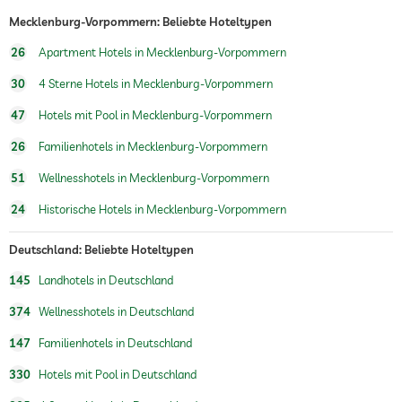
Mecklenburg-Vorpommern: Beliebte Hoteltypen
Wassersportmöglichkeiten
Windsurfen
Kitesurfen
26
Apartment Hotels in Mecklenburg-Vorpommern
Segeln
Angeln
30
4 Sterne Hotels in Mecklenburg-Vorpommern
Fitnessraum
Kostenlos
47
Hotels mit Pool in Mecklenburg-Vorpommern
26
Familienhotels in Mecklenburg-Vorpommern
Wandern
51
Wellnesshotels in Mecklenburg-Vorpommern
Reiten
24
Historische Hotels in Mecklenburg-Vorpommern
Kinderspielecke
Deutschland: Beliebte Hoteltypen
Außenspielplatz
145
Landhotels in Deutschland
Kinderbetreuung
Kinderclub, Kostenlos
374
Wellnesshotels in Deutschland
Kinderclub
Kostenlos
147
Familienhotels in Deutschland
Hotel bietet Familienpreise an
Kinderrabatte
330
Hotels mit Pool in Deutschland
kinderfreundliches Restaurant
Hochstühle