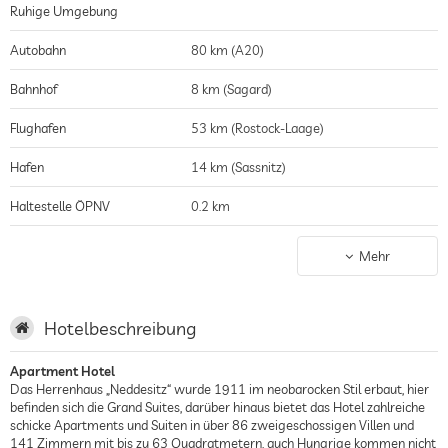
Ruhige Umgebung
Autobahn
80 km (A20)
Bahnhof
8 km (Sagard)
Flughafen
53 km (Rostock-Laage)
Hafen
14 km (Sassnitz)
Haltestelle ÖPNV
0.2 km
nächstgelegene Stadt
12 km (Sagard)
Mehr
Shopping
13 km (Sagard)
nächstgelegener Golfplatz
15 km (Golfclub Schloss Ranzow)
Hotelbeschreibung
nächstgelegener Strand
8 km
Apartment Hotel
Das Herrenhaus „Neddesitz“ wurde 1911 im neobarocken Stil erbaut, hier
nächstgelegener Wald
8 km (Nationalpark Jasmund)
befinden sich die Grand Suites, darüber hinaus bietet das Hotel zahlreiche
schicke Apartments und Suiten in über 86 zweigeschossigen Villen und
141 Zimmern mit bis zu 63 Quadratmetern, auch Hungrige kommen nicht