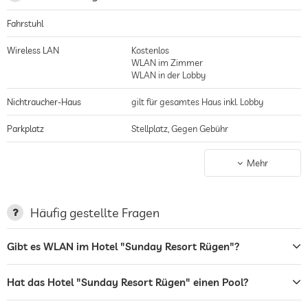
nur einen Steinwurf entfernt
Fahrstuhl
Wireless LAN
Kostenlos
WLAN im Zimmer
WLAN in der Lobby
Nichtraucher-Haus
gilt für gesamtes Haus inkl. Lobby
Parkplatz
Stellplatz, Gegen Gebühr
Terrasse
Frühstück auf der Terrasse möglich
Mehr
Wäscheservice
Garten/Außenbereich
Häufig gestellte Fragen
Grillplatz
Gibt es WLAN im Hotel "Sunday Resort Rügen"?
Sonnenliegen
Hat das Hotel "Sunday Resort Rügen" einen Pool?
Bar