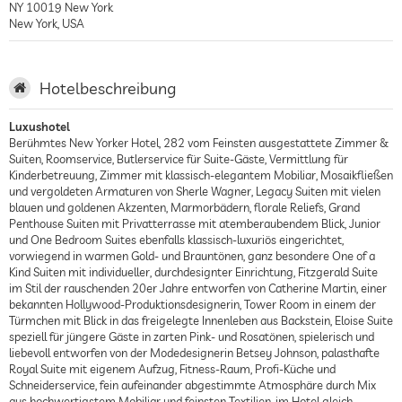
NY 10019
New York
New York
,
USA
Hotelbeschreibung
Luxushotel
Berühmtes New Yorker Hotel, 282 vom Feinsten ausgestattete Zimmer &
Suiten, Roomservice, Butlerservice für Suite-Gäste, Vermittlung für
Kinderbetreuung, Zimmer mit klassisch-elegantem Mobiliar, Mosaikfließen
und vergoldeten Armaturen von Sherle Wagner, Legacy Suiten mit vielen
blauen und goldenen Akzenten, Marmorbädern, florale Reliefs, Grand
Penthouse Suiten mit Privatterrasse mit atemberaubendem Blick, Junior
und One Bedroom Suites ebenfalls klassisch-luxuriös eingerichtet,
vorwiegend in warmen Gold- und Brauntönen, ganz besondere One of a
Kind Suiten mit individueller, durchdesignter Einrichtung, Fitzgerald Suite
im Stil der rauschenden 20er Jahre entworfen von Catherine Martin, einer
bekannten Hollywood-Produktionsdesignerin, Tower Room in einem der
Türmchen mit Blick in das freigelegte Innenleben aus Backstein, Eloise Suite
speziell für jüngere Gäste in zarten Pink- und Rosatönen, spielerisch und
liebevoll entworfen von der Modedesignerin Betsey Johnson, palasthafte
Royal Suite mit eigenem Aufzug, Fitness-Raum, Profi-Küche und
Schneiderservice, fein aufeinander abgestimmte Atmosphäre durch Mix
aus hochwertigstem Mobiliar und feinsten Textilien, im Hotel gleich