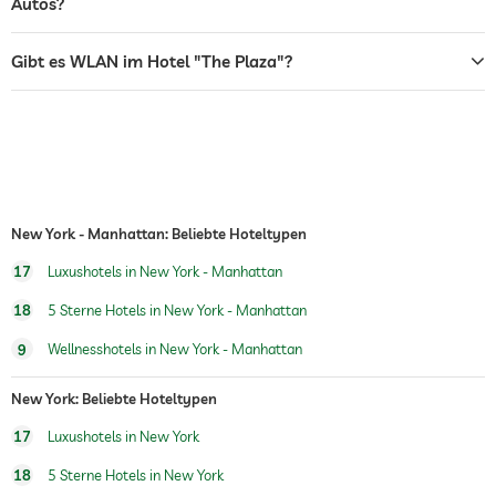
Autos?
Zimmerservice
Gibt es WLAN im Hotel "The Plaza"?
Tresor
Frühstück
Frühstück auf dem Zimmer
Hunde erlaubt
Hundeverpflegung
Wasser/Futternäpfe auf Anfrage im
New York - Manhattan: Beliebte Hoteltypen
Zimmer
Hundekörbchen auf Anfrage
17
Luxushotels in New York - Manhattan
Fitnessraum
18
5 Sterne Hotels in New York - Manhattan
Kinderbetreuung
9
Wellnesshotels in New York - Manhattan
Sauna
Sauna-Nutzung gebührenpflichtig
New York: Beliebte Hoteltypen
Massageangebot
17
Luxushotels in New York
Wellnessmassagen
18
5 Sterne Hotels in New York