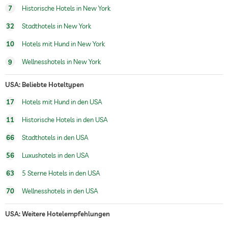
Wellnessbereich
Gegen Gebühr
7
Historische Hotels in New York
32
Stadthotels in New York
Schönheitsberatung
Make-up
10
Hotels mit Hund in New York
Treatments
Gesichtsbehandlung
Bodytreatments
9
Wellnesshotels in New York
Peelings
Haarentfernung
Packungen
USA: Beliebte Hoteltypen
17
Hotels mit Hund in den USA
11
Historische Hotels in den USA
66
Stadthotels in den USA
56
Luxushotels in den USA
63
5 Sterne Hotels in den USA
70
Wellnesshotels in den USA
USA: Weitere Hotelempfehlungen