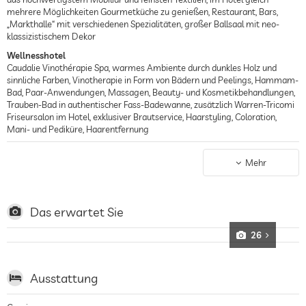
mehrere Möglichkeiten Gourmetküche zu genießen, Restaurant, Bars,
„Markthalle“ mit verschiedenen Spezialitäten, großer Ballsaal mit neo-
klassizistischem Dekor
Wellnesshotel
Caudalie Vinothérapie Spa, warmes Ambiente durch dunkles Holz und
sinnliche Farben, Vinotherapie in Form von Bädern und Peelings, Hammam-
Bad, Paar-Anwendungen, Massagen, Beauty- und Kosmetikbehandlungen,
Trauben-Bad in authentischer Fass-Badewanne, zusätzlich Warren-Tricomi
Friseursalon im Hotel, exklusiver Brautservice, Haarstyling, Coloration,
Mani- und Pediküre, Haarentfernung
Stadthotel
Direkt an der weltberühmten 5th Avenue gelegen, eine der teuersten
Mehr
Einkaufsstraßen der Welt, auf der sich Sightseeing-Hotspots wie das
Flatiron Building, das Empire State Building oder das in 11 Minuten
fußläufig zu erreichende Rockefeller Center mit seiner im Winter
befahrbaren Eislaufbahn befinden, der Central Park Zoo liegt mit nicht
Das erwartet Sie
mehr als 500 m Distanz direkt um die Ecke, in 800 m erreicht man die
legendäre Radio City Music Hall, gute Verkehrsanbindung durch die U-Bahn
26
Haltestelle 5 Av/ 59 St mit den Linien N, Q und R, weiter bis nach Queens,
Coney Island und Brooklyn
Ausstattung
Historisches Hotel
Historisch signifikant wurde das Plaza nicht nur durch seine attraktive
Renaissance-Außenfassade, der luxuriösen und palastähnlichen