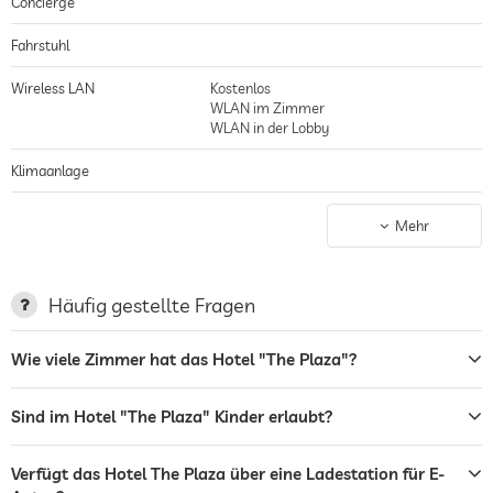
Concierge
Innenausstattung mit anfangs über 1500 Kristallleuchtern und dem
perfektioniertem Service, sondern auch durch die lange Liste illustrer Gäste,
Fahrstuhl
weltbekannte Autoren, Schauspieler und reiche Unternehmerfamilien,
Persönlichkeiten wie Hemingway, Greta Garbo, Marlene Dietrich oder
Wireless LAN
Kostenlos
Truman Capote, außerdem bot das Plaza über Jahrzehnte hinweg Kulisse
WLAN im Zimmer
für Filme wie „Der große Gatsby“, „Schlaflos in Seattle“ oder Hitchcocks
WLAN in der Lobby
„Der unsichtbare Dritte“
Klimaanlage
Nichtraucher-Haus
gilt für gesamtes Haus inkl. Lobby
Mehr
Parkplatz
Parkservice
Garage/Parkhaus
Häufig gestellte Fragen
Ladestation für Elektroautos
Wie viele Zimmer hat das Hotel "The Plaza"?
Wäscheservice
Bar
Sind im Hotel "The Plaza" Kinder erlaubt?
Restaurant
Verfügt das Hotel The Plaza über eine Ladestation für E-
Rezeption
24h Empfang