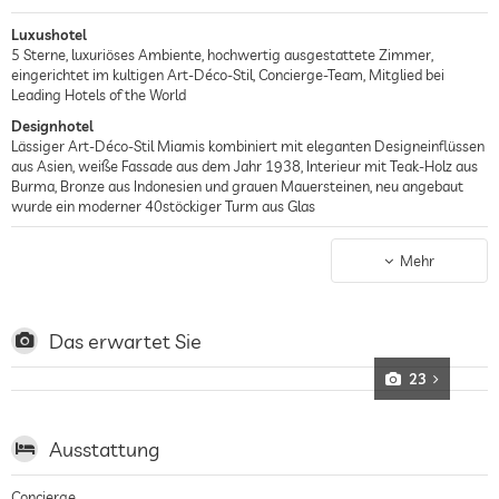
Luxushotel
5 Sterne, luxuriöses Ambiente, hochwertig ausgestattete Zimmer,
eingerichtet im kultigen Art-Déco-Stil, Concierge-Team, Mitglied bei
Leading Hotels of the World
Designhotel
Lässiger Art-Déco-Stil Miamis kombiniert mit eleganten Designeinflüssen
aus Asien, weiße Fassade aus dem Jahr 1938, Interieur mit Teak-Holz aus
Burma, Bronze aus Indonesien und grauen Mauersteinen, neu angebaut
wurde ein moderner 40stöckiger Turm aus Glas
Wellnesshotel
Exklusiver Wellnessbereich, Wellnessbehandlungen, Massagen und
Mehr
Beautytreatments mit Luxusprodukten von THÉMAÉ, die Pflegeprodukten
basieren auf Rotem (Roibos), Weißem, Grünem und Schwarzem Tee,
modern ausgestattetes Fitnesscenter, 3 Infinitypools im Außenbereich
unter Palmen, Sonnenterrasse und Liegen, Mitglied bei Leading Spas
Das erwartet Sie
Strandhotel
23
Hotel direkt am Meer mit Sandstrand, privater Strandabschnitt mit
Strandliegen, Strandrestaurant The Setai Beach Kitchen, Jetskis können
gemietet werden
Ausstattung
Concierge