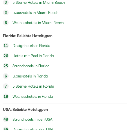
3
5 Sterne Hotels in Miami Beach
Wellnessmassagen
3
Luxushotels in Miami Beach
Wellnessbereich
6
Wellnesshotels in Miami Beach
Florida: Beliebte Hoteltypen
11
Designhotels in Florida
26
Hotels mit Pool in Florida
25
Strandhotels in Florida
6
Luxushotels in Florida
7
5 Sterne Hotels in Florida
18
Wellnesshotels in Florida
USA: Beliebte Hoteltypen
48
Strandhotels in den USA
59
Designhotels in den USA