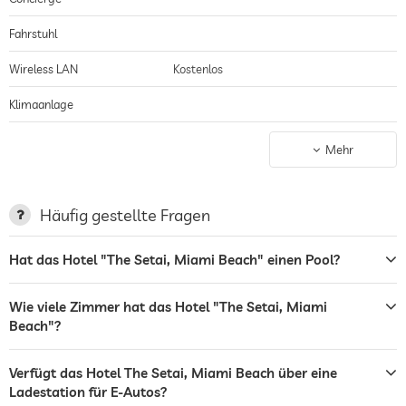
Fahrstuhl
Wireless LAN
Kostenlos
Klimaanlage
Nichtraucher-Haus
gilt für gesamtes Haus inkl. Lobby
Mehr
Parkplatz
Parkservice
Ladestation für Elektroautos
Häufig gestellte Fragen
Terrasse
Hat das Hotel "The Setai, Miami Beach" einen Pool?
Wäscheservice
Wie viele Zimmer hat das Hotel "The Setai, Miami
Garten/Außenbereich
Beach"?
Bar
Verfügt das Hotel The Setai, Miami Beach über eine
Restaurant
Ladestation für E-Autos?