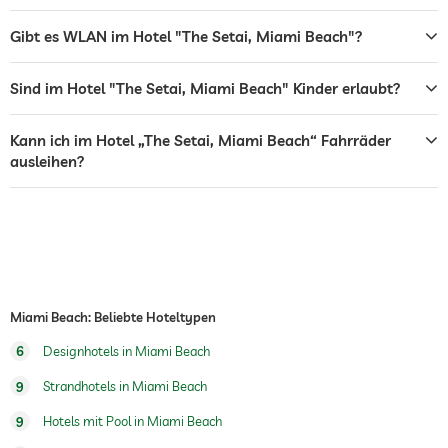
Rezeption
24h Empfang
Gibt es WLAN im Hotel "The Setai, Miami Beach"?
Zimmerservice
Sind im Hotel "The Setai, Miami Beach" Kinder erlaubt?
Tresor
Frühstück
Frühstück auf dem Zimmer
Kann ich im Hotel „The Setai, Miami Beach“ Fahrräder
ausleihen?
Hunde erlaubt
Fahrradverleih
Kostenlos
Außenpool
Pool beheizt
Miami Beach: Beliebte Hoteltypen
Fitnessraum
6
Designhotels in Miami Beach
Außenspielplatz
9
Strandhotels in Miami Beach
Sauna
9
Hotels mit Pool in Miami Beach
Massageangebot