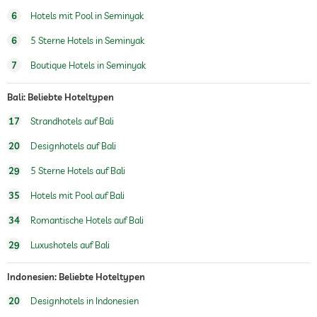
6
Hotels mit Pool in Seminyak
Außenpool
Ganzjährig geöffnet
6
5 Sterne Hotels in Seminyak
Fitnessraum
7
Boutique Hotels in Seminyak
Fitnesskurse
Yoga
Bali: Beliebte Hoteltypen
Personaltrainer auf Anfrage
17
Strandhotels auf Bali
Kinderspielecke
20
Designhotels auf Bali
Außenspielplatz
29
5 Sterne Hotels auf Bali
Kinderbetreuung
35
Hotels mit Pool auf Bali
Sauna
34
Romantische Hotels auf Bali
Massageangebot
29
Luxushotels auf Bali
Wellnessmassagen
Indonesien: Beliebte Hoteltypen
Wellnessbereich
Gegen Gebühr
20
Designhotels in Indonesien