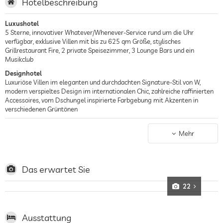
Hotelbeschreibung
Luxushotel
5 Sterne, innovativer Whatever/Whenever-Service rund um die Uhr
verfügbar, exklusive Villen mit bis zu 625 qm Größe, stylisches
Grillrestaurant Fire, 2 private Speisezimmer, 3 Lounge Bars und ein
Musikclub
Designhotel
Luxuriöse Villen im eleganten und durchdachten Signature-Stil von W,
modern verspieltes Design im internationalen Chic, zahlreiche raffinierten
Accessoires, vom Dschungel inspirierte Farbgebung mit Akzenten in
verschiedenen Grüntönen
Wellnesshotel
Wellnessbereich, Behandlungszimmer für Einzelpersonen und Paare,
Mehr
Behandlungen für Gesicht und Körper, Hautpflege, Massagen, rund um die
Uhr geöffnetes Fitnesszentrum mit Cardio- und Kraftgeräten, Hanteln,
Trainingsaccessoires, Personal Trainer, stufenförmige Poollandschaft
umfasst 1.790 qm, inspiriert von der Form von Reisfeldern
Das erwartet Sie
Strandhotel
22
Hotel auf Bali, direkt am weißen Sandstrand von Syminyak
Ausstattung