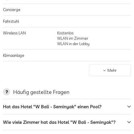
Concierge
Fahrstuhl
Wireless LAN
Kostenlos
WLAN im Zimmer
WLAN in der Lobby
Klimaanlage
Nichtraucher-Haus
gilt für gesamtes Haus inkl. Lobby
Mehr
Parkplatz
bewachter Parkplatz
Garage/Parkhaus
Stellplatz, Kostenlos
Häufig gestellte Fragen
Terrasse
Hat das Hotel "W Bali - Seminyak" einen Pool?
Wäscheservice
Wie viele Zimmer hat das Hotel "W Bali - Seminyak"?
Garten/Außenbereich