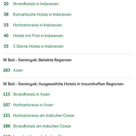
Schönheitsberatung
Make-up
20
Strandhotels in Indonesien
Treatments
38
Romantische Hotels in Indonesien
Gesichtsbehandlung
Maniküre
33
Hochzeitsreise in Indonesien
Pediküre
Bodytreatments
40
Hotels mit Pool in Indonesien
Peelings
Haarentfernung
33
5 Sterne Hotels in Indonesien
Packungen
W Bali - Seminyak: Beliebte Regionen
263
Asien
W Bali - Seminyak: Ausgewählte Hotels in traumhaften Regionen
115
Strandhotels in Asien
107
Hochzeitsreise in Asien
151
Hochzeitsreise am Indischen Ozean
186
Strandhotels am Indischen Ozean