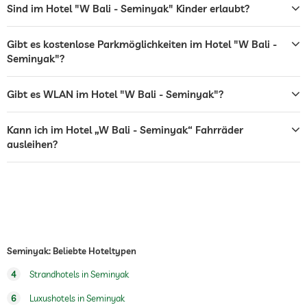
Grillplatz
Sind im Hotel "W Bali - Seminyak" Kinder erlaubt?
Sonnenliegen
Gibt es kostenlose Parkmöglichkeiten im Hotel "W Bali -
Seminyak"?
Bar
Café
Gibt es WLAN im Hotel "W Bali - Seminyak"?
Restaurant
Kann ich im Hotel „W Bali - Seminyak“ Fahrräder
Rezeption
24h Empfang
ausleihen?
Zimmerservice
Tresor
Flughafen Shuttle
Shuttle zu Attraktionen
Kostenlos
Seminyak: Beliebte Hoteltypen
Frühstück
Frühstück auf dem Zimmer
4
Strandhotels in Seminyak
6
Luxushotels in Seminyak
Fahrradverleih