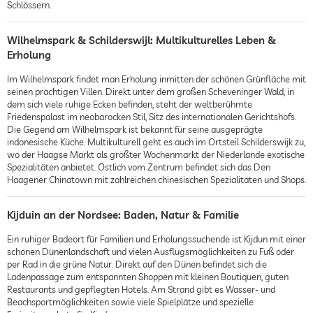
Schlössern.
Wilhelmspark & Schilderswijl: Multikulturelles Leben &
Erholung
Im Wilhelmspark findet man Erholung inmitten der schönen Grünfläche mit
seinen prächtigen Villen. Direkt unter dem großen Scheveninger Wald, in
dem sich viele ruhige Ecken befinden, steht der weltberühmte
Friedenspalast im neobarocken Stil, Sitz des internationalen Gerichtshofs.
Die Gegend am Wilhelmspark ist bekannt für seine ausgeprägte
indonesische Küche. Multikulturell geht es auch im Ortsteil Schilderswijk zu,
wo der Haagse Markt als größter Wochenmarkt der Niederlande exotische
Spezialitäten anbietet. Östlich vom Zentrum befindet sich das Den
Haagener Chinatown mit zahlreichen chinesischen Spezialitäten und Shops.
Kijduin an der Nordsee: Baden, Natur & Familie
Ein ruhiger Badeort für Familien und Erholungssuchende ist Kijdun mit einer
schönen Dünenlandschaft und vielen Ausflugsmöglichkeiten zu Fuß oder
per Rad in die grüne Natur. Direkt auf den Dünen befindet sich die
Ladenpassage zum entspannten Shoppen mit kleinen Boutiquen, guten
Restaurants und gepflegten Hotels. Am Strand gibt es Wasser- und
Beachsportmöglichkeiten sowie viele Spielplätze und spezielle