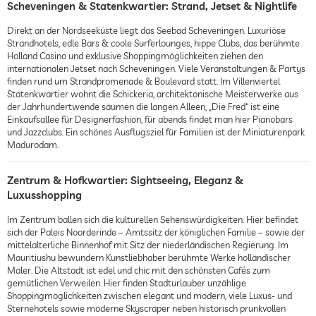
Scheveningen & Statenkwartier: Strand, Jetset & Nightlife
Direkt an der Nordseeküste liegt das Seebad Scheveningen. Luxuriöse
Strandhotels, edle Bars & coole Surferlounges, hippe Clubs, das berühmte
Holland Casino und exklusive Shoppingmöglichkeiten ziehen den
internationalen Jetset nach Scheveningen. Viele Veranstaltungen & Partys
finden rund um Strandpromenade & Boulevard statt. Im Villenviertel
Statenkwartier wohnt die Schickeria, architektonische Meisterwerke aus
der Jahrhundertwende säumen die langen Alleen, „Die Fred“ ist eine
Einkaufsallee für Designerfashion, für abends findet man hier Pianobars
und Jazzclubs. Ein schönes Ausflugsziel für Familien ist der Miniaturenpark
Madurodam.
Zentrum & Hofkwartier: Sightseeing, Eleganz &
Luxusshopping
Im Zentrum ballen sich die kulturellen Sehenswürdigkeiten: Hier befindet
sich der Paleis Noorderinde – Amtssitz der königlichen Familie – sowie der
mittelalterliche Binnenhof mit Sitz der niederländischen Regierung. Im
Mauritiushu bewundern Kunstliebhaber berühmte Werke holländischer
Maler. Die Altstadt ist edel und chic mit den schönsten Cafés zum
gemütlichen Verweilen. Hier finden Stadturlauber unzählige
Shoppingmöglichkeiten zwischen elegant und modern, viele Luxus- und
Sternehotels sowie moderne Skyscraper neben historisch prunkvollen