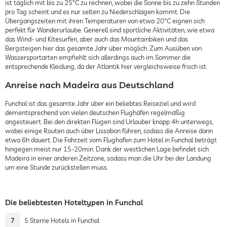
ist täglich mit bis zu 25°C zu rechnen, wobei die Sonne bis zu zehn Stunden
pro Tag scheint und es nur selten zu Niederschlägen kommt. Die
Übergangszeiten mit ihren Temperaturen von etwa 20°C eignen sich
perfekt für Wanderurlaube. Generell sind sportliche Aktivitäten, wie etwa
das Wind- und Kitesurfen, aber auch das Mountainbiken und das
Bergsteigen hier das gesamte Jahr über möglich. Zum Ausüben von
Wassersportarten empfiehlt sich allerdings auch im Sommer die
entsprechende Kleidung, da der Atlantik hier vergleichsweise frisch ist.
Anreise nach Madeira aus Deutschland
Funchal ist das gesamte Jahr über ein beliebtes Reiseziel und wird
dementsprechend von vielen deutschen Flughäfen regelmäßig
angesteuert. Bei den direkten Flügen sind Urlauber knapp 4h unterwegs,
wobei einige Routen auch über Lissabon führen, sodass die Anreise dann
etwa 6h dauert. Die Fahrzeit vom Flughafen zum Hotel in Funchal beträgt
hingegen meist nur 15-20min. Dank der westlichen Lage befindet sich
Madeira in einer anderen Zeitzone, sodass man die Uhr bei der Landung
um eine Stunde zurückstellen muss.
Die beliebtesten Hoteltypen in Funchal
7
5 Sterne Hotels in Funchal