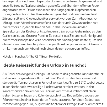
hingegen das Rindfleisch Espetada, das erst in Lorbeersalz gewendet und
anschließend auf Lorbeerstecken gespießt und über dem offenen Feuer
angebraten wird. Etwas exotischer sind hingegen die Napfschnecken
Lapas, die frisch von den Meeresfelsen geerntet und anschließend mit
Zitronensaft und Knoblauchbutter serviert werden. Zum Abschluss vom
Mittag- oder Abendessen empfiehlt sich der runde Gewürzkuchen mit
Zuckerrohrsirup, der als Bolo de Mel in den Bäckereien und den
Speisekarten der Restaurants zu finden ist. Ein echter Geheimtipp zu den
Gerichten ist das Getränk Poncha. Es besteht aus Zitronensaft, Honig und
Zuckerrohrschnaps und wird besonders am Abend gerne bestellt, um den
abwechslungsreichen Tag stimmungsvoll ausklingen zu lassen. Alternativ
trinkt man auch am Abend noch einen kleinen schwarzen Kaffee.
Hotels in Funchal © The Cliff Bay - PortoBay
Ideale Reisezeit für den Urlaub in Funchal
Als ''Insel des ewigen Frühlings'' ist Madeira das gesamte Jahr über für ihr
mildes und angenehmes Klima bekannt. Rund um den Jahreswechsel
steigen die Temperaturen in Funchal konstant auf bis zu 18°C, wobei selbst
in der Nacht noch zweistellige Höchstwerte erreicht werden. In den
Wintermonaten November bis Februar kommt es durchschnittlich an
sieben bis zehn Tagen pro Kalenderabschnitt zu Regenfällen, sodass die
Pflanzenwelt in einer besonderen Pracht erstrahlt. Für einen Badeurlaub
kommen hingegen Juli, August und September infrage. In der Sommerzeit