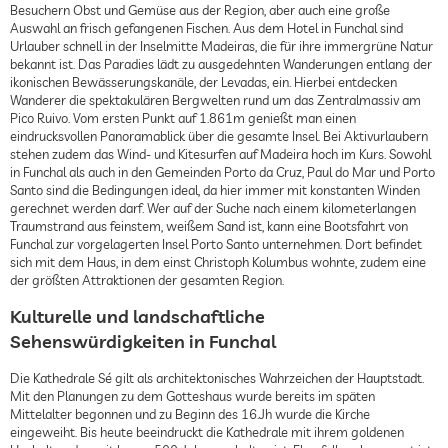
Besuchern Obst und Gemüse aus der Region, aber auch eine große
Auswahl an frisch gefangenen Fischen. Aus dem Hotel in Funchal sind
Urlauber schnell in der Inselmitte Madeiras, die für ihre immergrüne Natur
bekannt ist. Das Paradies lädt zu ausgedehnten Wanderungen entlang der
ikonischen Bewässerungskanäle, der Levadas, ein. Hierbei entdecken
Wanderer die spektakulären Bergwelten rund um das Zentralmassiv am
Pico Ruivo. Vom ersten Punkt auf 1.861m genießt man einen
eindrucksvollen Panoramablick über die gesamte Insel. Bei Aktivurlaubern
stehen zudem das Wind- und Kitesurfen auf Madeira hoch im Kurs. Sowohl
in Funchal als auch in den Gemeinden Porto da Cruz, Paul do Mar und Porto
Santo sind die Bedingungen ideal, da hier immer mit konstanten Winden
gerechnet werden darf. Wer auf der Suche nach einem kilometerlangen
Traumstrand aus feinstem, weißem Sand ist, kann eine Bootsfahrt von
Funchal zur vorgelagerten Insel Porto Santo unternehmen. Dort befindet
sich mit dem Haus, in dem einst Christoph Kolumbus wohnte, zudem eine
der größten Attraktionen der gesamten Region.
Kulturelle und landschaftliche
Sehenswürdigkeiten in Funchal
Die Kathedrale Sé gilt als architektonisches Wahrzeichen der Hauptstadt.
Mit den Planungen zu dem Gotteshaus wurde bereits im späten
Mittelalter begonnen und zu Beginn des 16.Jh wurde die Kirche
eingeweiht. Bis heute beeindruckt die Kathedrale mit ihrem goldenen