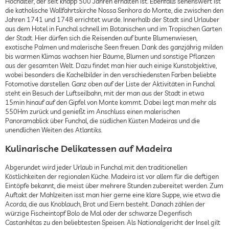
Hochalter, der seit knapp 500 Jahren erhalten ist. Ebenfalls sehenswert ist
die katholische Wallfahrtskirche Nossa Senhora do Monte, die zwischen den
Jahren 1741 und 1748 errichtet wurde. Innerhalb der Stadt sind Urlauber
aus dem Hotel in Funchal schnell im Botanischen und im Tropischen Garten
der Stadt. Hier dürfen sich die Reisenden auf bunte Blumenwiesen,
exotische Palmen und malerische Seen freuen. Dank des ganzjährig milden
bis warmen Klimas wachsen hier Bäume, Blumen und sonstige Pflanzen
aus der gesamten Welt. Dazu findet man hier auch einige Kunstobjektive,
wobei besonders die Kachelbilder in den verschiedensten Farben beliebte
Fotomotive darstellen. Ganz oben auf der Liste der Aktivitäten in Funchal
steht ein Besuch der Luftseilbahn, mit der man aus der Stadt in etwa
15min hinauf auf den Gipfel von Monte kommt. Dabei legt man mehr als
550Hm zurück und genießt im Anschluss einen malerischen
Panoramablick über Funchal, die südlichen Küsten Madeiras und die
unendlichen Weiten des Atlantiks.
Kulinarische Delikatessen auf Madeira
Abgerundet wird jeder Urlaub in Funchal mit den traditionellen
Köstlichkeiten der regionalen Küche. Madeira ist vor allem für die deftigen
Eintöpfe bekannt, die meist über mehrere Stunden zubereitet werden. Zum
Auftakt der Mahlzeiten isst man hier gerne eine klare Suppe, wie etwa die
Acorda, die aus Knoblauch, Brot und Eiern besteht. Danach zählen der
würzige Fischeintopf Bolo de Mal oder der schwarze Degenfisch
Castanhétas zu den beliebtesten Speisen. Als Nationalgericht der Insel gilt