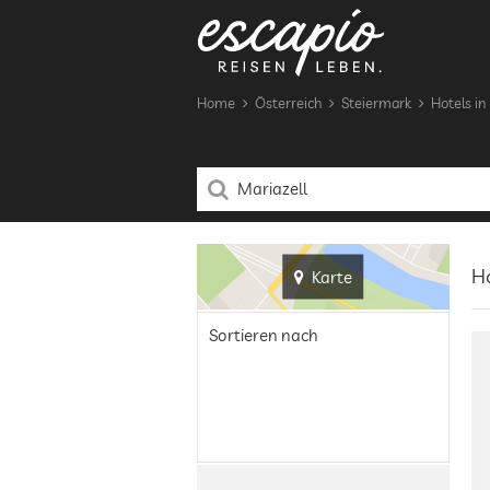
Home
Österreich
Steiermark
Hotels in
Ho
Karte
Sortieren nach