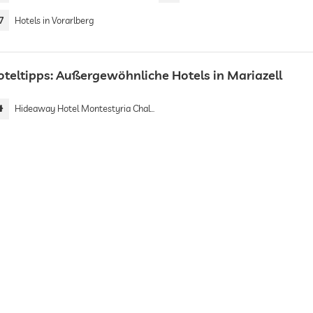
7
Hotels in Vorarlberg
oteltipps: Außergewöhnliche Hotels in Mariazell
Hideaway Hotel Montestyria Chalets & Suiten