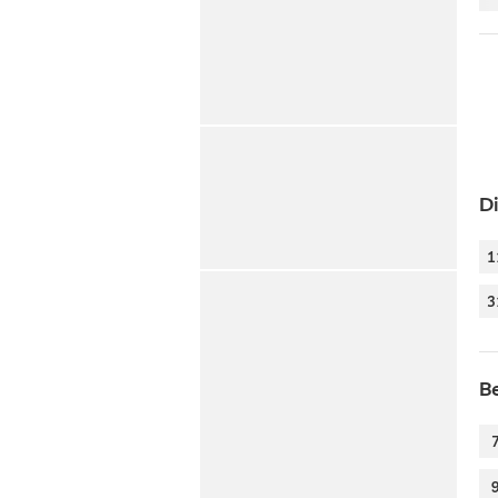
D
1
3
B