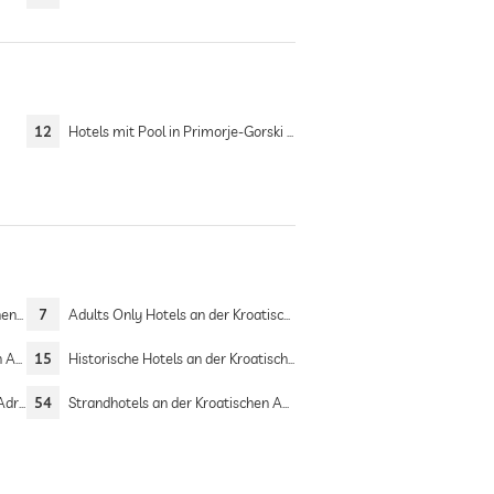
12
Hotels mit Pool in Primorje-Gorski Kotar
dria
7
Adults Only Hotels an der Kroatischen Adria
ria
15
Historische Hotels an der Kroatischen Adria
dria
54
Strandhotels an der Kroatischen Adria