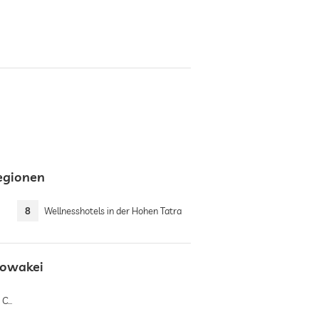
regionen
8
Wellnesshotels in der Hohen Tatra
lowakei
lava