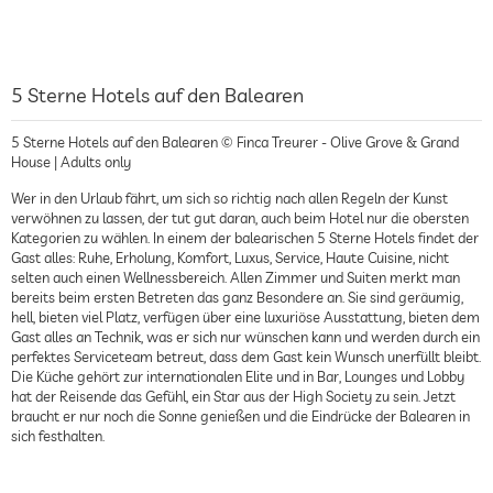
5 Sterne Hotels auf den Balearen
5 Sterne Hotels auf den Balearen © Finca Treurer - Olive Grove & Grand
House | Adults only
Wer in den Urlaub fährt, um sich so richtig nach allen Regeln der Kunst
verwöhnen zu lassen, der tut gut daran, auch beim Hotel nur die obersten
Kategorien zu wählen. In einem der balearischen 5 Sterne Hotels findet der
Gast alles: Ruhe, Erholung, Komfort, Luxus, Service, Haute Cuisine, nicht
selten auch einen Wellnessbereich. Allen Zimmer und Suiten merkt man
bereits beim ersten Betreten das ganz Besondere an. Sie sind geräumig,
hell, bieten viel Platz, verfügen über eine luxuriöse Ausstattung, bieten dem
Gast alles an Technik, was er sich nur wünschen kann und werden durch ein
perfektes Serviceteam betreut, dass dem Gast kein Wunsch unerfüllt bleibt.
Die Küche gehört zur internationalen Elite und in Bar, Lounges und Lobby
hat der Reisende das Gefühl, ein Star aus der High Society zu sein. Jetzt
braucht er nur noch die Sonne genießen und die Eindrücke der Balearen in
sich festhalten.