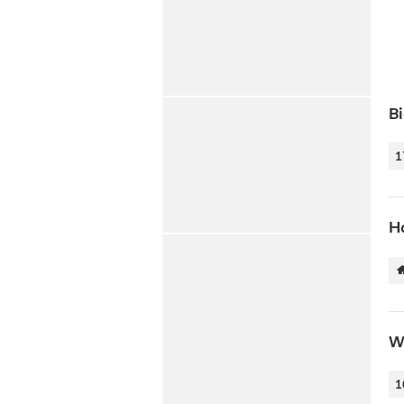
B
1
H
W
1