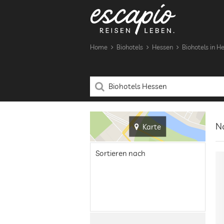
Home
Biohotels
Hessen
Biohotels in H
Na
Karte
Sortieren nach