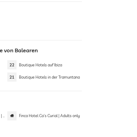
he von Balearen
a
22
Boutique Hotels auf Ibiza
21
Boutique Hotels in der Tramuntana
nly
Finca Hotel Ca's Curial | Adults only