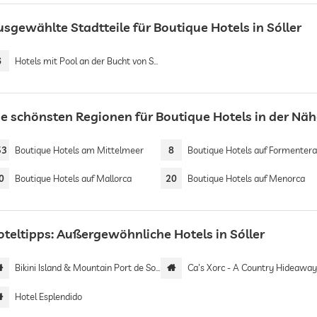
usgewählte Stadtteile für Boutique Hotels in Sóller
6
Hotels mit Pool an der Bucht von Sóller
ie schönsten Regionen für Boutique Hotels in der Nä
53
Boutique Hotels am Mittelmeer
8
Boutique Hotels auf Formenter
0
Boutique Hotels auf Mallorca
20
Boutique Hotels auf Menorca
oteltipps: Außergewöhnliche Hotels in Sóller
Bikini Island & Mountain Port de Soller | Adults only
Ca's Xorc - A Country Hideaway | Adults o
Hotel Esplendido