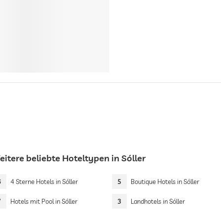
itere beliebte Hoteltypen in Sóller
6
4 Sterne Hotels in Sóller
5
Boutique Hotels in Sóller
7
Hotels mit Pool in Sóller
3
Landhotels in Sóller