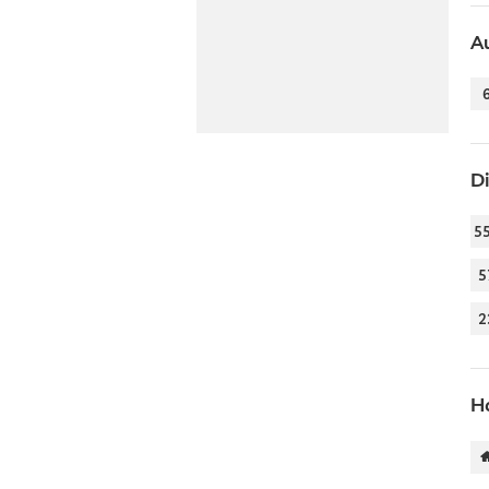
Au
D
5
5
2
H