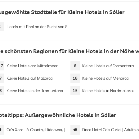
sgewählte Stadtteile für Kleine Hotels in Sóller
6
Hotels mit Pool an der Bucht von Sóller
ie schönsten Regionen für Kleine Hotels in der Nähe 
57
Kleine Hotels am Mittelmeer
6
Kleine Hotels auf Formentera
7
Kleine Hotels auf Mallorca
18
Kleine Hotels auf Menorca
3
Kleine Hotels in der Tramuntana
15
Kleine Hotels in Nordmallorca
oteltipps: Außergewöhnliche Hotels in Sóller
Ca's Xorc - A Country Hideaway | Adults only
Finca Hotel Ca's Curial | Adults 