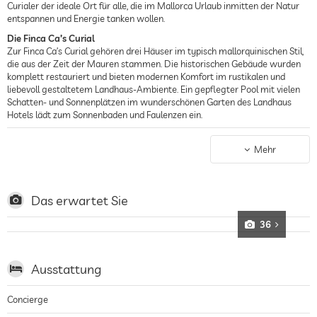
Curialer der ideale Ort für alle, die im Mallorca Urlaub inmitten der Natur
entspannen und Energie tanken wollen.
Die Finca Ca’s Curial
Zur Finca Ca’s Curial gehören drei Häuser im typisch mallorquinischen Stil,
die aus der Zeit der Mauren stammen. Die historischen Gebäude wurden
komplett restauriert und bieten modernen Komfort im rustikalen und
liebevoll gestaltetem Landhaus-Ambiente. Ein gepflegter Pool mit vielen
Schatten- und Sonnenplätzen im wunderschönen Garten des Landhaus
Hotels lädt zum Sonnenbaden und Faulenzen ein.
Historischer Charme
Nur zehn Geh-Minuten vom Landhaus Hotel entfernt liegt das
Mehr
Stadtzentrum von Sollér, mit seinem dörflichen Charakter, schmalen
Gassen und mittelalterlichem Charme. Mit einer historischen Straßenbahn
fährt man durch Orangenhaine direkt zum herrlichen Sandbadestrand von
Puerto de Sollèr.
Das erwartet Sie
Die Zimmer im Ca’s Curial
36
Das historische Hotel in Sollèr verfügt über zwei größere Ferienhäuser
sowie neun Zimmer und Suiten. Alle sind mit rustikalen Möbeln
ausgestattet und bieten eine herrliche Sicht auf die Sierra de Tramuntana.
Ausstattung
Die meisten Zimmer verfügen über eine Terrasse und bieten sämtliche
Annehmlichkeiten wie Telefon, Bad mit Badewanne und Dusche, Heizung,
Klimaanlage, Sat-TV, Minibar, Safe, Haartrockner, Bademantel und
Concierge
Hausschuhe.