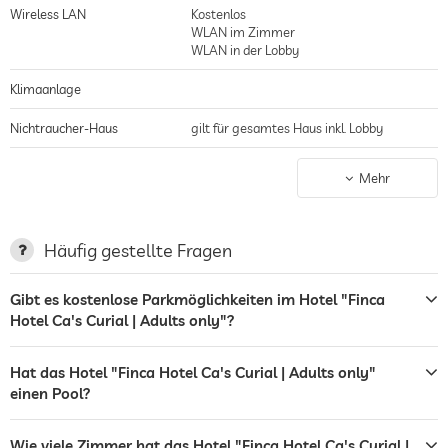
Wireless LAN
Kostenlos
WLAN im Zimmer
WLAN in der Lobby
Klimaanlage
Nichtraucher-Haus
gilt für gesamtes Haus inkl. Lobby
Parkplatz
bewachter Parkplatz
Mehr
Stellplatz, Kostenlos
Ladestation für Elektroautos
Häufig gestellte Fragen
Terrasse
Gibt es kostenlose Parkmöglichkeiten im Hotel "Finca
Garten/Außenbereich
Hotel Ca's Curial | Adults only"?
Sonnenliegen
Hat das Hotel "Finca Hotel Ca's Curial | Adults only"
Bar
einen Pool?
Tresor
Wie viele Zimmer hat das Hotel "Finca Hotel Ca's Curial |