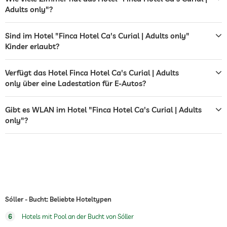
Flughafen Shuttle
Adults only"?
Shuttle zu Attraktionen
Gegen Gebühr
Sind im Hotel "Finca Hotel Ca's Curial | Adults only"
Außenpool
Ganzjährig geöffnet
Kinder erlaubt?
Salzwasserpool
Verfügt das Hotel Finca Hotel Ca's Curial | Adults
only über eine Ladestation für E-Autos?
Wassersportmöglichkeiten
Tauchen
Angeln
Gibt es WLAN im Hotel "Finca Hotel Ca's Curial | Adults
Massageangebot
only"?
Wellnessmassagen
Sóller - Bucht: Beliebte Hoteltypen
6
Hotels mit Pool an der Bucht von Sóller