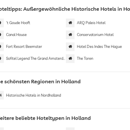
oteltipps: Außergewöhnliche Historische Hotels in H
't Goude Hooft
ARQ Paleis Hotel
Canal House
Conservatorium Hotel
Fort Resort Beemster
Hotel Des Indes The Hague
Sofitel Legend The Grand Amsterdam
The Toren
ie schönsten Regionen in Holland
4
Historische Hotels in Nordholland
eitere beliebte Hoteltypen in Holland