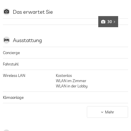
Gerichte aus der korsischen Küche, von der Terrasse hat man einen
fantastischen Blick auf Calvi und das Meer
Das erwartet Sie
30
Ausstattung
Concierge
Fahrstuhl
Wireless LAN
Kostenlos
WLAN im Zimmer
WLAN in der Lobby
Klimaanlage
Nichtraucher-Haus
gilt für gesamtes Haus inkl. Lobby
Mehr
Parkplatz
Parkservice
Stellplatz, Kostenlos