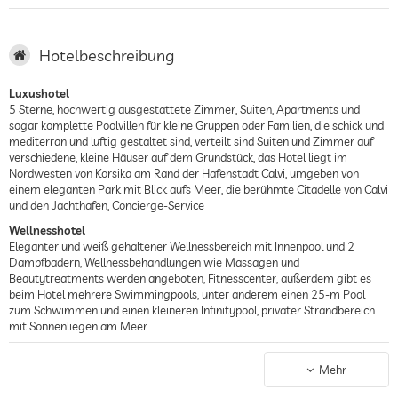
Hotelbeschreibung
Luxushotel
5 Sterne, hochwertig ausgestattete Zimmer, Suiten, Apartments und
sogar komplette Poolvillen für kleine Gruppen oder Familien, die schick und
mediterran und luftig gestaltet sind, verteilt sind Suiten und Zimmer auf
verschiedene, kleine Häuser auf dem Grundstück, das Hotel liegt im
Nordwesten von Korsika am Rand der Hafenstadt Calvi, umgeben von
einem eleganten Park mit Blick aufs Meer, die berühmte Citadelle von Calvi
und den Jachthafen, Concierge-Service
Wellnesshotel
Eleganter und weiß gehaltener Wellnessbereich mit Innenpool und 2
Dampfbädern, Wellnessbehandlungen wie Massagen und
Beautytreatments werden angeboten, Fitnesscenter, außerdem gibt es
beim Hotel mehrere Swimmingpools, unter anderem einen 25-m Pool
zum Schwimmen und einen kleineren Infinitypool, privater Strandbereich
mit Sonnenliegen am Meer
Gourmethotel
Stilvolles Hauptrestaurant La Table by La Villa, ausgezeichnet mit einem
Mehr
Stern Michelin, der Chefkoch Jérôme Voltzenlogel serviert vielfältige