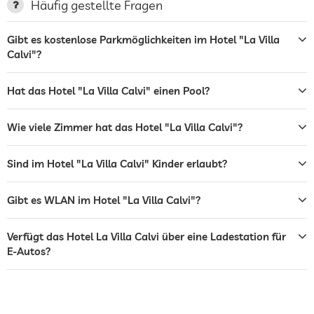
Häufig gestellte Fragen
Ladestation für Elektroautos
Gibt es kostenlose Parkmöglichkeiten im Hotel "La Villa
Terrasse
Calvi"?
Wäscheservice
Hat das Hotel "La Villa Calvi" einen Pool?
Garten/Außenbereich
Solarium
Wie viele Zimmer hat das Hotel "La Villa Calvi"?
Sonnenliegen
Sind im Hotel "La Villa Calvi" Kinder erlaubt?
Bar
Gibt es WLAN im Hotel "La Villa Calvi"?
Restaurant
Rezeption
24h Empfang
Verfügt das Hotel La Villa Calvi über eine Ladestation für
E-Autos?
Zimmerservice
Tresor