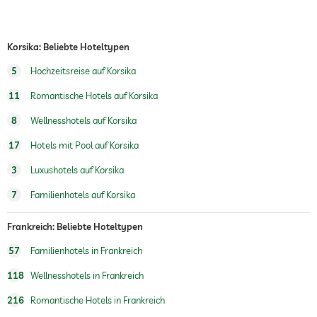
Flughafen Shuttle
Shuttle zu Attraktionen
Gegen Gebühr
Korsika: Beliebte Hoteltypen
Frühstück
Frühstück auf dem Zimmer
5
Hochzeitsreise auf Korsika
Tennis
11
Romantische Hotels auf Korsika
Außenpool
Saisonal geöffnet
8
Wellnesshotels auf Korsika
Innenpool
17
Hotels mit Pool auf Korsika
Pool beheizt
3
Luxushotels auf Korsika
Wassersportmöglichkeiten
Tauchen
7
Familienhotels auf Korsika
Schnorcheln
Windsurfen
Frankreich: Beliebte Hoteltypen
Angeln
Kanufahren
57
Familienhotels in Frankreich
Fitnesskurse
Yoga
118
Wellnesshotels in Frankreich
Personaltrainer auf Anfrage
216
Romantische Hotels in Frankreich