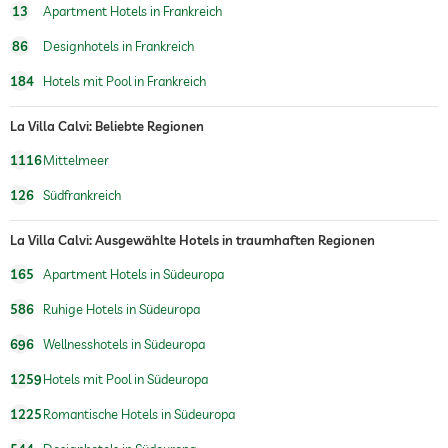
13
Apartment Hotels in Frankreich
Wandern
86
Designhotels in Frankreich
Kinderspielecke
184
Hotels mit Pool in Frankreich
Kinderbetreuung
La Villa Calvi: Beliebte Regionen
Massageangebot
1116
Mittelmeer
Wellnessmassagen
Ganzkörpermassagen
Fußreflexzonenmassagen
126
Südfrankreich
Massagen für 2
La Villa Calvi: Ausgewählte Hotels in traumhaften Regionen
Wellnessbereich
165
Apartment Hotels in Südeuropa
Treatments
Gesichtsbehandlung
Maniküre
586
Ruhige Hotels in Südeuropa
Pediküre
Bodytreatments
696
Wellnesshotels in Südeuropa
Peelings
Haarentfernung
1259
Hotels mit Pool in Südeuropa
Packungen
1225
Romantische Hotels in Südeuropa