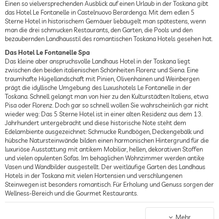
Einen so vielversprechenden Ausblick auf einen Urlaub in der Toskana gibt
das Hotel Le Fontanelle in Castelnuovo Berardenga. Mit dem edlen 5
Sterne Hotel in historischem Gemäuer liebäugelt man spätestens, wenn
man die drei schmucken Restaurants, den Garten, die Pools und den
bezaubernden Landhausstil des romantischen Toskana Hotels gesehen hat.
Das Hotel Le Fontanelle Spa
Das kleine aber anspruchsvolle Landhaus Hotel in der Toskana liegt
zwischen den beiden italienischen Schönheiten Florenz und Siena. Eine
traumhafte Hügellandschaft mit Pinien, Olivenhainen und Weinbergen
prägt die idyllische Umgebung des Luxushotels Le Fontanelle in der
Toskana. Schnell gelangt man von hier zu den Kulturstädten Italiens, etwa
Pisa oder Florenz. Doch gar so schnell wollen Sie wahrscheinlich gar nicht
wieder weg: Das 5 Sterne Hotel ist in einer alten Residenz aus dem 13.
Jahrhundert untergebracht und diese historische Note steht dem
Edelambiente ausgezeichnet: Schmucke Rundbögen, Deckengebälk und
hübsche Natursteinwände bilden einen harmonischen Hintergrund für die
luxuriöse Ausstattung mit antikem Mobiliar, hellen, dekorativen Stoffen
und vielen opulenten Sofas. Im behaglichen Wohnzimmer werden antike
Vasen und Wandbilder ausgestellt. Der weitläufige Garten des Landhaus
Hotels in der Toskana mit vielen Hortensien und verschlungenen
Steinwegen ist besonders romantisch. Für Erholung und Genuss sorgen der
Wellness-Bereich und die Gourmet Restaurants.
Essen & Trinken
Das Restaurant La Colonna verwöhnt seine Gäste mit authentischer
Mehr