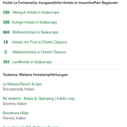
Hotel Le Fontanelle: Ausgewählte Hotels in traumhaften Regionen
Weingut mit eigener
Weinberg in der Nähe des Hotels
169
Weingut Hotels in Südeuropa
Herstellung
586
Ruhige Hotels in Südeuropa
Gourmet-Restaurant
klassische Küche
moderne Küche
696
Wellnesshotels in Südeuropa
saisonale Küche
Gourmetkoch/Chefkoch: Francesco
18
Hotels mit Pool in Chianti Classico
Ferrettini
5
Wellnesshotels in Chianti Classico
363
Landhotels in Südeuropa
Toskana: Weitere Hotelempfehlungen
La Melosa Resort & Spa
Roccastrada, Italien
Be Vedetta - Relais & Glamping | Adults only
Scarlino, Italien
Residence Hilda
Florenz, Italien