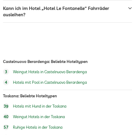
Näh- und Bügelservice
Kann ich im Hotel „Hotel Le Fontanelle“ Fahrräder
ausleihen?
Wäscheservice
Tresor
Kostenlos
Frühstück
Frühstück im Restaurant
Hunde erlaubt
Gegen Gebühr
Castelnuovo Berardenga: Beliebte Hoteltypen
Hundeverpflegung
Wasser/Futternäpfe auf Anfrage im
Zimmer
3
Weingut Hotels in Castelnuovo Berardenga
Fahrradverleih
4
Hotels mit Pool in Castelnuovo Berardenga
Whirlpool
Kostenlos
Toskana: Beliebte Hoteltypen
Außenpool
Saisonal geöffnet
39
Hotels mit Hund in der Toskana
Innenpool
Saisonal geöffnet
40
Weingut Hotels in der Toskana
Pool beheizt
57
Ruhige Hotels in der Toskana