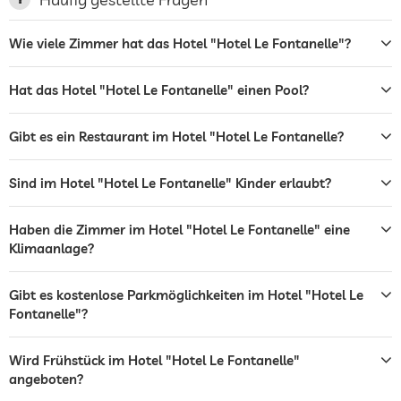
Stellplatz, Kostenlos
Wie viele Zimmer hat das Hotel "Hotel Le Fontanelle"?
Terrasse
Frühstück auf der Terrasse möglich
Blick ins Tal
Hat das Hotel "Hotel Le Fontanelle" einen Pool?
Wäscheservice
Garten/Außenbereich
Gibt es ein Restaurant im Hotel "Hotel Le Fontanelle?
Sonnenliegen
Sind im Hotel "Hotel Le Fontanelle" Kinder erlaubt?
Bar
Haben die Zimmer im Hotel "Hotel Le Fontanelle" eine
Café
Klimaanlage?
Restaurant
Gibt es kostenlose Parkmöglichkeiten im Hotel "Hotel Le
Rezeption
24h Empfang
Fontanelle"?
24 h Zimmerservice
Wird Frühstück im Hotel "Hotel Le Fontanelle"
Zimmerservice
angeboten?