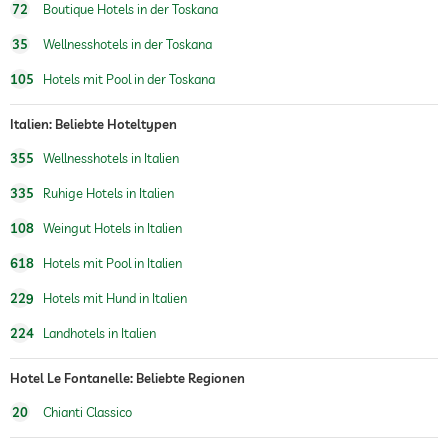
72
Boutique Hotels in der Toskana
Fitnessraum
Kostenlos
35
Wellnesshotels in der Toskana
Wandern
105
Hotels mit Pool in der Toskana
Außenspielplatz
Italien: Beliebte Hoteltypen
Kinderbetreuung
355
Wellnesshotels in Italien
kinderfreundliches Restaurant
Kinderstühle
Kinder- und Babyspeisekarte (teilweise nur
335
Ruhige Hotels in Italien
auf Anfrage)
108
Weingut Hotels in Italien
Sauna
keine Saunagebühren
618
Hotels mit Pool in Italien
Textilsauna
229
Hotels mit Hund in Italien
Massageangebot
224
Landhotels in Italien
Wellnessmassagen
Hotel Le Fontanelle: Beliebte Regionen
Wellnessbereich
Kostenlos
20
Chianti Classico
Treatments