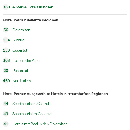
360
4 Sterne Hotels in Italien
Wandern
Hotel Petrus: Beliebte Regionen
Reiten
56
Dolomiten
Kinderspielecke
154
Südtirol
Außenspielplatz
153
Gadertal
Kinderbetreuung
303
Italienische Alpen
Sauna
20
Pustertal
Massageangebot
460
Norditalien
Wellnessmassagen
Ganzkörpermassagen
Hotel Petrus: Ausgewählte Hotels in traumhaften Regionen
Fußreflexzonenmassagen
Massagen für 2
44
Sporthotels in Südtirol
Wellnessbereich
Gegen Gebühr
43
Sporthotels im Gadertal
Schönheitsberatung
Make-up
41
Hotels mit Pool in den Dolomiten