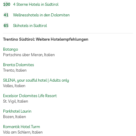
100
4 Sterne Hotels in Südtirol
Treatments
Gesichtsbehandlung
Maniküre
41
Wellnesshotels in den Dolomiten
Pediküre
Bodytreatments
65
Skihotels in Südtirol
Peelings
Haarentfernung
Packungen
Trentino Südtirol: Weitere Hotelempfehlungen
Botango
Partschins über Meran, Italien
Brenta Dolomites
Trento, Italien
SILENA, your soulful hotel | Adults only
Valles, Italien
Excelsior Dolomites Life Resort
St. Vigil, Italien
Parkhotel Laurin
Bozen, Italien
Romantik Hotel Turm
Völs am Schlern, Italien