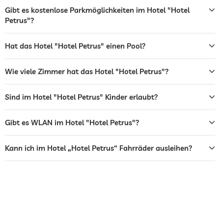
Garten/Außenbereich
Gibt es kostenlose Parkmöglichkeiten im Hotel "Hotel
Petrus"?
Sonnenliegen
Bar
Hat das Hotel "Hotel Petrus" einen Pool?
Restaurant
Wie viele Zimmer hat das Hotel "Hotel Petrus"?
Rezeption
24h Empfang
Sind im Hotel "Hotel Petrus" Kinder erlaubt?
Zimmerservice
Tresor
Gibt es WLAN im Hotel "Hotel Petrus"?
Flughafen Shuttle
Kann ich im Hotel „Hotel Petrus“ Fahrräder ausleihen?
Shuttle zu Attraktionen
Gegen Gebühr
Frühstück
Frühstück auf dem Zimmer
Hunde erlaubt
Hundeverpflegung
Wasser/Futternäpfe auf Anfrage im