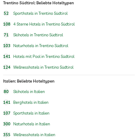
Zimmer
Trentino Südtirol: Beliebte Hoteltypen
Fahrradverleih
52
Sporthotels in Trentino Südtirol
Gegen Gebühr
108
4 Sterne Hotels in Trentino Südtirol
Tennis
Gegen Gebühr
71
Skihotels in Trentino Südtirol
Tischtennis
103
Naturhotels in Trentino Südtirol
Wintersportmöglichkeiten
Ski
Hotel direkt an der Piste
141
Hotels mit Pool in Trentino Südtirol
hoteleigene Skischule
124
Wellnesshotels in Trentino Südtirol
Whirlpool
Italien: Beliebte Hoteltypen
Innenpool
Ganzjährig geöffnet
80
Skihotels in Italien
Pool beheizt
141
Berghotels in Italien
Wassersportmöglichkeiten
Angeln
107
Sporthotels in Italien
Fitnessraum
300
Naturhotels in Italien
Fitnesskurse
Aerobic
355
Wellnesshotels in Italien
Yoga