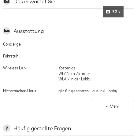
herausragendes Design und Architektur, stimmiges Zusammenspiel aus
Das erwartet Sie
Genuss und Ästhetik, professionelle Weinbegleitung durch eine erfahrene
Sommelière, Craft- und lokale Bierspezialitäten ausgewählt von einer
32
zertifizierten Bierexpertin
Ausstattung
Concierge
Fahrstuhl
Wireless LAN
Kostenlos
WLAN im Zimmer
WLAN in der Lobby
Nichtraucher-Haus
gilt für gesamtes Haus inkl. Lobby
Parkplatz
Stellplatz, Kostenlos
Mehr
Terrasse
Wäscheservice
Häufig gestellte Fragen