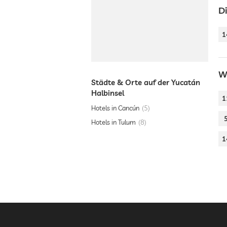
D
1
W
Städte & Orte auf der Yucatán
Halbinsel
1
Hotels in Cancún
5
Hotels in Tulum
8
1