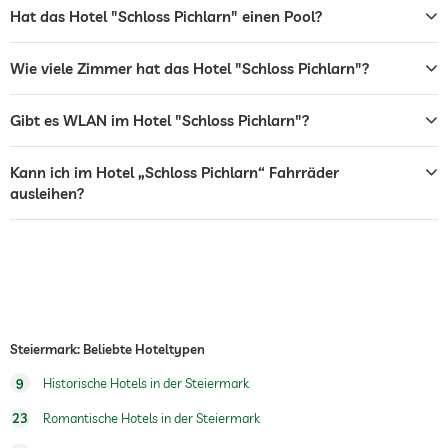
Garten/Außenbereich
Hat das Hotel "Schloss Pichlarn" einen Pool?
Solarium
Gegen Gebühr
Wie viele Zimmer hat das Hotel "Schloss Pichlarn"?
Sonnenliegen
Gibt es WLAN im Hotel "Schloss Pichlarn"?
Bar
Café
Kann ich im Hotel „Schloss Pichlarn“ Fahrräder
ausleihen?
Restaurant
Rezeption
24h Empfang
Zimmerservice
Tresor
Steiermark: Beliebte Hoteltypen
Flughafen Shuttle
9
Historische Hotels in der Steiermark
Shuttle zu Attraktionen
Gegen Gebühr
23
Romantische Hotels in der Steiermark
Frühstück
Frühstück auf dem Zimmer