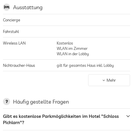
Das Hotel ist umgeben von Golfplatz Golf & Country Club Schloss Pichlarn,
Ausstattung
einem 18-Loch-Meisterschaftsplatz mit Par 70, er wurde 1979 von
Donald Harradine entworfen, gelegen in den Österreichischen Alpen im
Ennstal, perfekt in die hügelige Lage integriert, das sorgt für ein
Concierge
anspruchsvolles Spiel
Fahrstuhl
Wireless LAN
Kostenlos
WLAN im Zimmer
WLAN in der Lobby
Nichtraucher-Haus
gilt für gesamtes Haus inkl. Lobby
Parkplatz
Parkservice
Mehr
Garage/Parkhaus
Stellplatz, Kostenlos
Ladestation für Elektroautos
Häufig gestellte Fragen
Terrasse
Gibt es kostenlose Parkmöglichkeiten im Hotel "Schloss
Pichlarn"?
Wäscheservice