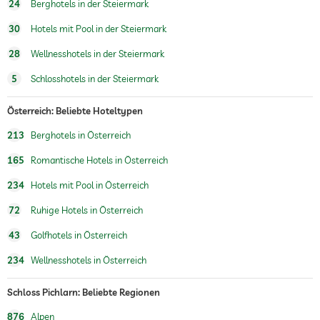
24
Berghotels in der Steiermark
Hunde erlaubt
30
Hotels mit Pool in der Steiermark
Fahrradverleih
Kostenlos
28
Wellnesshotels in der Steiermark
Tennis
5
Schlosshotels in der Steiermark
Tischtennis
Österreich: Beliebte Hoteltypen
Wintersportmöglichkeiten
Ski
213
Berghotels in Österreich
Whirlpool
165
Romantische Hotels in Österreich
Außenpool
Ganzjährig geöffnet
234
Hotels mit Pool in Österreich
72
Ruhige Hotels in Österreich
Innenpool
Ganzjährig geöffnet
43
Golfhotels in Österreich
Wassersportmöglichkeiten
Angeln
234
Wellnesshotels in Österreich
Fitnessraum
Schloss Pichlarn: Beliebte Regionen
Fitnesskurse
Yoga
876
Alpen