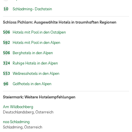
Personaltrainer auf Anfrage
10
Schladming- Dachstein
Reiten
Schloss Pichlarn: Ausgewählte Hotels in traumhaften Regionen
Sauna
506
Hotels mit Pool in den Ostalpen
Massageangebot
592
Hotels mit Pool in den Alpen
Wellnessmassagen
Ganzkörpermassagen
Fußreflexzonenmassagen
506
Berghotels in den Alpen
Massagen für 2
324
Ruhige Hotels in den Alpen
Wellnessbereich
553
Wellnesshotels in den Alpen
Schönheitsberatung
Make-up
96
Golfhotels in den Alpen
Treatments
Gesichtsbehandlung
Steiermark: Weitere Hotelempfehlungen
Maniküre
Pediküre
Am Wildbachberg
Bodytreatments
Deutschlandsberg, Österreich
Peelings
Haarentfernung
noa Schladming
Packungen
Schladming, Österreich