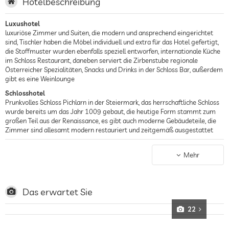
Hotelbeschreibung
Luxushotel
luxuriöse Zimmer und Suiten, die modern und ansprechend eingerichtet
sind, Tischler haben die Möbel individuell und extra für das Hotel gefertigt,
die Stoffmuster wurden ebenfalls speziell entworfen, internationale Küche
im Schloss Restaurant, daneben serviert die Zirbenstube regionale
Österreicher Spezialitäten, Snacks und Drinks in der Schloss Bar, außerdem
gibt es eine Weinlounge
Schlosshotel
Prunkvolles Schloss Pichlarn in der Steiermark, das herrschaftliche Schloss
wurde bereits um das Jahr 1009 gebaut, die heutige Form stammt zum
großen Teil aus der Renaissance, es gibt auch moderne Gebäudeteile, die
Zimmer sind allesamt modern restauriert und zeitgemäß ausgestattet
Wellnesshotel
4.500 qm großer Wellnessbereich „Linden Spa“ mit Badelandschaft
Mehr
inklusive Innen- und Außenschwimmbecken und In- und Outdoor-
Whirlpools, Saunabereich mit 6 unterschiedlichen Saunen und
Dampfbädern, entspannende Wellnessbehandlungen und Massagen
werden angeboten, breites Angebot an Anwendungen – von klassischen
Das erwartet Sie
Massagen über Behandlungen mit der karibischen Naturkosmetiklinie
LIGNE ST BARTH bis hin zu ayurvedischen Massagen Behandlungen
22
Golfhotel