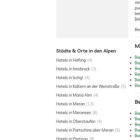
vi
pu
be
Bel
Be
M
Städte & Orte in den Alpen
Be
Hotels in Hafling
4
Be
Be
Hotels in Innsbruck
3
Be
Hotels in Ischgl
4
Be
Be
Hotels in Kaltern an der Weinstraße
5
Hotels in Maria Alm
4
B
Hotels in Meran
13
Hotels in Meransen
6
Be
Be
Hotels in Oberstaufen
4
Be
Hotels in Partschins über Meran
5
Be
Be
Hotels in Pertisau
8