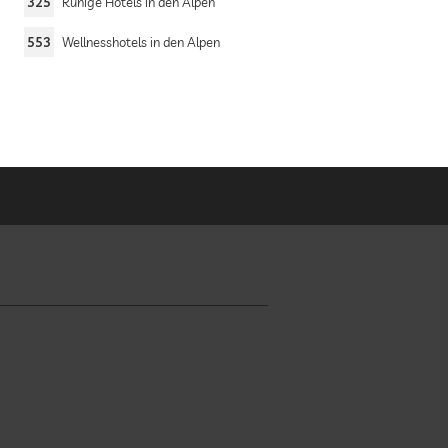
325
Ruhige Hotels in den Alpen
553
Wellnesshotels in den Alpen