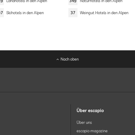
29
Landhotels in den Alpen
349
Naturhotels in den Alpen
97
Skihotels in den Alpen
37
Weingut Hotels in den Alpen
Nach oben
Über escapio
Über uns
escapio magazine