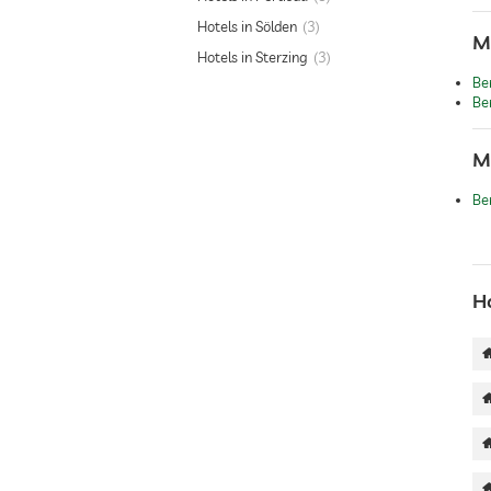
Hotels in Sölden
3
M
Hotels in Sterzing
3
Ber
Be
M
Be
H