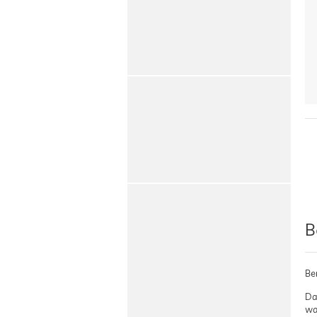
B
Be
Da
wa