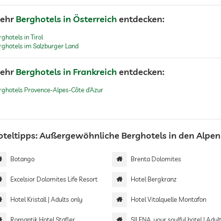
ehr
Berghotels in Österreich
entdecken:
ghotels in Tirol
rghotels im Salzburger Land
ehr
Berghotels in Frankreich
entdecken:
rghotels Provence-Alpes-Côte d’Azur
oteltipps: Außergewöhnliche Berghotels in den Alpen
Botango
Brenta Dolomites
Excelsior Dolomites Life Resort
Hotel Bergkranz
Hotel Kristall | Adults only
Hotel Vitalquelle Montafon
Romantik Hotel Stafler
SILENA, your soulful hotel | Adults 