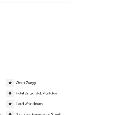
Chalet Zuegg
Hotel Bergkristall Montafon
Hotel Wessobrunn
only
Sport- und Genusshotel Silvretta