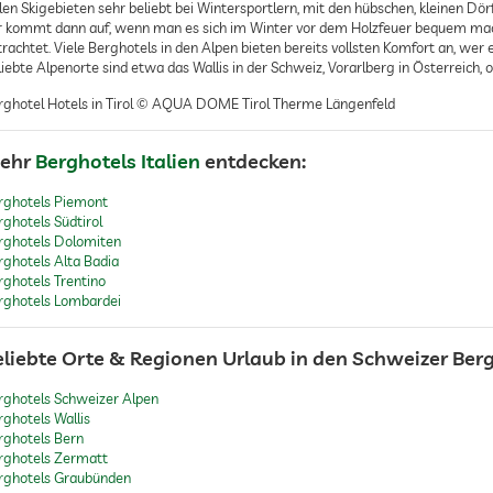
elen Skigebieten sehr beliebt bei Wintersportlern, mit den hübschen, kleinen Dö
r kommt dann auf, wenn man es sich im Winter vor dem Holzfeuer bequem mac
trachtet. Viele Berghotels in den Alpen bieten bereits vollsten Komfort an, wer
iebte Alpenorte sind etwa das Wallis in der Schweiz, Vorarlberg in Österreich, 
rghotel Hotels in Tirol © AQUA DOME Tirol Therme Längenfeld
ehr
Berghotels Italien
entdecken:
rghotels Piemont
rghotels Südtirol
rghotels Dolomiten
rghotels Alta Badia
rghotels Trentino
rghotels Lombardei
eliebte Orte & Regionen Urlaub in den Schweizer Ber
rghotels Schweizer Alpen
rghotels Wallis
rghotels Bern
rghotels Zermatt
rghotels Graubünden