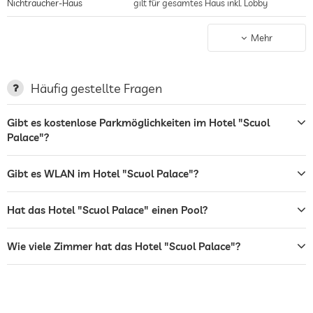
Nichtraucher-Haus
gilt für gesamtes Haus inkl. Lobby
Parkplatz
Stellplatz, Kostenlos
Mehr
Terrasse
Garten/Außenbereich
Häufig gestellte Fragen
Sonnenliegen
Gibt es kostenlose Parkmöglichkeiten im Hotel "Scuol
Palace"?
Bar
Café
Gibt es WLAN im Hotel "Scuol Palace"?
Restaurant
Hat das Hotel "Scuol Palace" einen Pool?
Tresor
Wie viele Zimmer hat das Hotel "Scuol Palace"?
Flughafen Shuttle
Shuttle zu Attraktionen
Gegen Gebühr
Hunde erlaubt