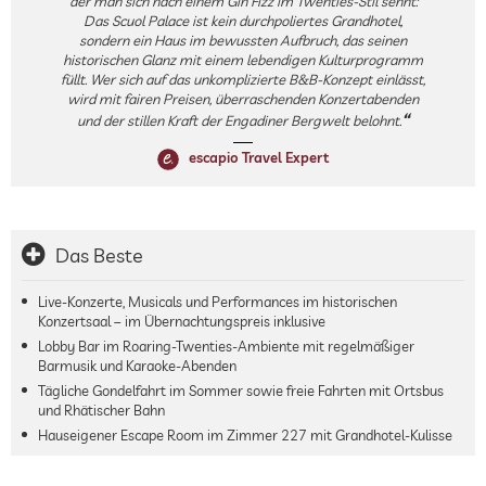
der man sich nach einem Gin Fizz im Twenties-Stil sehnt:
Das Scuol Palace ist kein durchpoliertes Grandhotel,
sondern ein Haus im bewussten Aufbruch, das seinen
historischen Glanz mit einem lebendigen Kulturprogramm
füllt. Wer sich auf das unkomplizierte B&B-Konzept einlässt,
wird mit fairen Preisen, überraschenden Konzertabenden
und der stillen Kraft der Engadiner Bergwelt belohnt.
escapio Travel Expert
Das Beste
Live-Konzerte, Musicals und Performances im historischen
Konzertsaal – im Übernachtungspreis inklusive
Lobby Bar im Roaring-Twenties-Ambiente mit regelmäßiger
Barmusik und Karaoke-Abenden
Tägliche Gondelfahrt im Sommer sowie freie Fahrten mit Ortsbus
und Rhätischer Bahn
Hauseigener Escape Room im Zimmer 227 mit Grandhotel-Kulisse