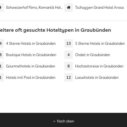
Schweizerhof Flims, Romantik Hotel & SPA
Tschuggen Grand Hotel Arosa
eitere oft gesuchte Hoteltypen in Graubünden
4
4 Sterne Hotels in Graubünden
13
5 Sterne Hotels in Graubünden
8
Boutique Hotels in Graubünden
4
Chalet in Graubünden
1
Gourmethotels in Graubünden
8
Hochzeitsreise in Graubünden
1
Hotels mit Pool in Graubünden
12
Luxushotels in Graubünden
Nach oben