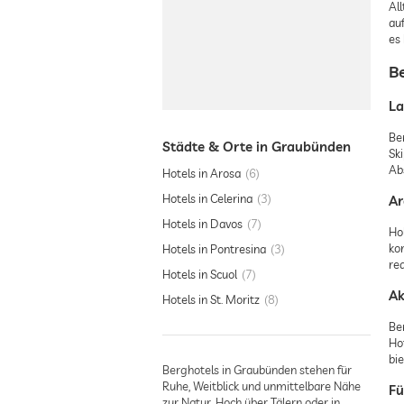
All
au
es
B
La
Be
Städte & Orte in Graubünden
Sk
Ab
Hotels in Arosa
6
Hotels in Celerina
3
Ar
Hotels in Davos
7
Ho
ko
Hotels in Pontresina
3
re
Hotels in Scuol
7
Ak
Hotels in St. Moritz
8
Be
Ho
bi
Berghotels in Graubünden stehen für
Ruhe, Weitblick und unmittelbare Nähe
Fü
zur Natur. Hoch über Tälern oder in