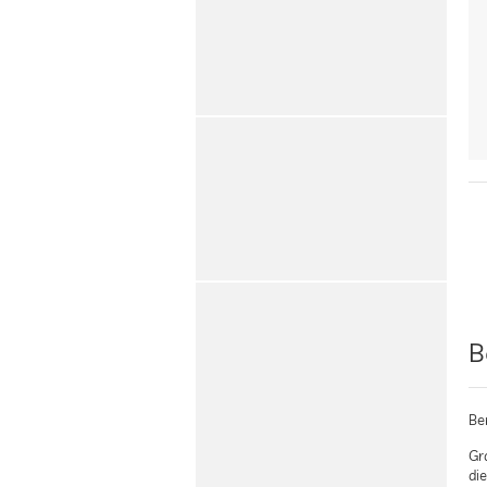
B
Be
Gr
di