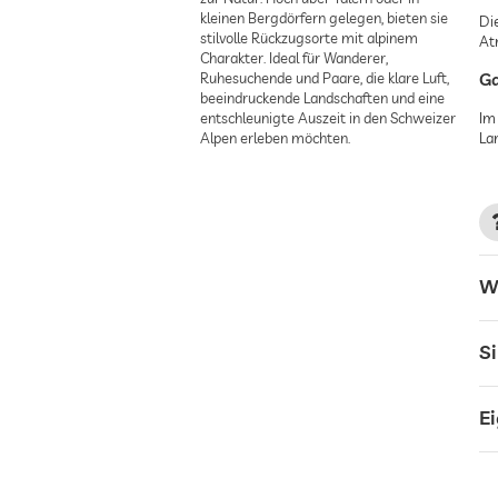
kleinen Bergdörfern gelegen, bieten sie
Di
stilvolle Rückzugsorte mit alpinem
At
Charakter. Ideal für Wanderer,
Ruhesuchende und Paare, die klare Luft,
Ga
beeindruckende Landschaften und eine
entschleunigte Auszeit in den Schweizer
Im
Alpen erleben möchten.
La
W
S
E