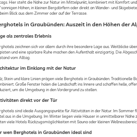
tags. Hier steht die Nähe zur Natur im Mittelpunkt, kombiniert mit Komfort und s
f sonnigen Höhen, in kleinen Bergdörfern oder direkt an Wander- und Skigebiete
 beim Blick aus dem Zimmer oder auf der Terrasse.
erghotels in Graubünden: Auszeit in den Höhen der A
ge als zentrales Erlebnis
rghotels zeichnen sich vor allem durch ihre besondere Lage aus. Weitblicke üb
ipisten und eine spürbare Ruhe machen den Aufenthalt einzigartig. Die Abgesc
stand vom Alltag.
chitektur im Einklang mit der Natur
lz, Stein und klare Linien prägen viele Berghotels in Graubünden. Traditionel
mbiniert. Große Fenster holen die Landschaft ins Innere und schaffen helle, off
duziert, um die Umgebung in den Vordergrund zu stellen.
tivitäten direkt vor der Tür
rghotels sind ideale Ausgangspunkte für Aktivitäten in der Natur. Im Somme
tel aus in die Umgebung. Im Winter liegen viele Häuser in unmittelbarer Nähe z
eten viele Hotels Rückzugsmöglichkeiten mit Sauna oder kleinen Wellnessbereic
r wen Berghotels in Graubünden ideal sind