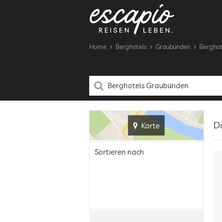
Home
Berghotels
Graubünden
Berghot
D
Karte
Sortieren nach