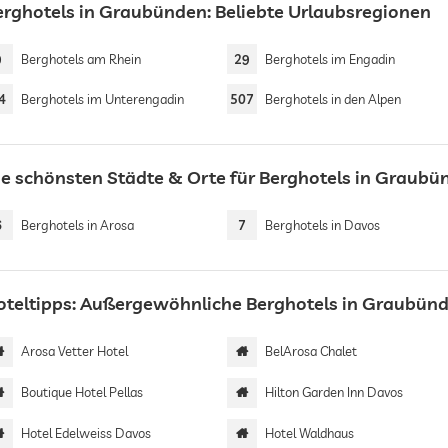
erghotels in Graubünden: Beliebte Urlaubsregionen
9
Berghotels am Rhein
29
Berghotels im Engadin
4
Berghotels im Unterengadin
507
Berghotels in den Alpen
ie schönsten Städte & Orte für Berghotels in Graubü
6
Berghotels in Arosa
7
Berghotels in Davos
oteltipps: Außergewöhnliche Berghotels in Graubün
Arosa Vetter Hotel
BelArosa Chalet
Boutique Hotel Pellas
Hilton Garden Inn Davos
Hotel Edelweiss Davos
Hotel Waldhaus