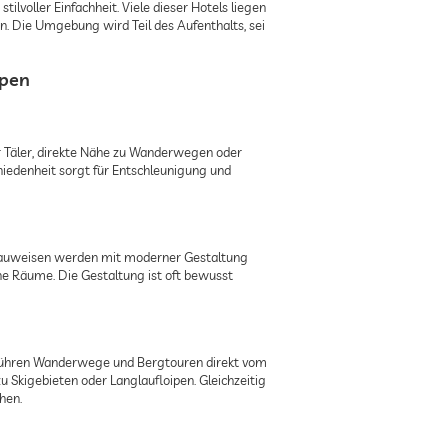
tilvoller Einfachheit. Viele dieser Hotels liegen
n. Die Umgebung wird Teil des Aufenthalts, sei
lpen
er Täler, direkte Nähe zu Wanderwegen oder
hiedenheit sorgt für Entschleunigung und
le Bauweisen werden mit moderner Gestaltung
ene Räume. Die Gestaltung ist oft bewusst
r führen Wanderwege und Bergtouren direkt vom
u Skigebieten oder Langlaufloipen. Gleichzeitig
hen.