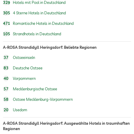
329
Hotels mit Pool in Deutschland
Sauna
305
4 Sterne Hotels in Deutschland
Massageangebot
471
Romantische Hotels in Deutschland
Wellnessmassagen
Ganzkörpermassagen
105
Strandhotels in Deutschland
Fußreflexzonenmassagen
Massagen für 2
A-ROSA Strandidyll Heringsdorf: Beliebte Regionen
Wellnessbereich
Gegen Gebühr
37
Ostseeinseln
Treatments
Gesichtsbehandlung
83
Deutsche Ostsee
Maniküre
Pediküre
40
Vorpommern
Bodytreatments
Peelings
57
Mecklenburgische Ostsee
Packungen
58
Ostsee Mecklenburg-Vorpommern
20
Usedom
A-ROSA Strandidyll Heringsdorf: Ausgewählte Hotels in traumhaften
Regionen