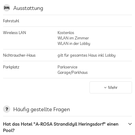
Ausstattung
Fahrstuhl
Wireless LAN
Kostenlos
WLAN im Zimmer
WLAN in der Lobby
Nichtraucher-Haus
gilt für gesamtes Haus inkl. Lobby
Parkplatz
Parkservice
Garage/Parkhaus
Terrasse
Mehr
Wäscheservice
Garten/Außenbereich
Häufig gestellte Fragen
Sonnenliegen
Hat das Hotel "A-ROSA Strandidyll Heringsdorf" einen
Pool?
Bar