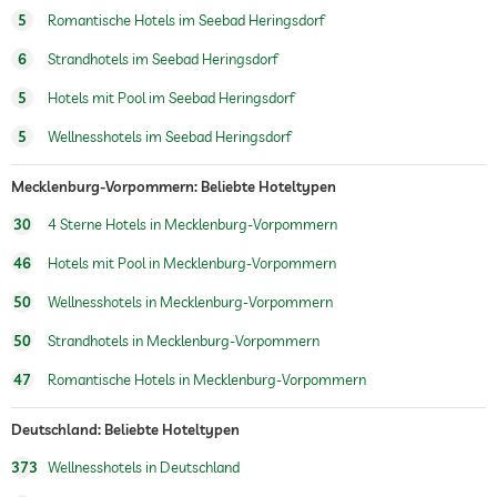
Whirlpool
5
Romantische Hotels im Seebad Heringsdorf
Außenpool
Ganzjährig geöffnet
6
Strandhotels im Seebad Heringsdorf
Innenpool
Ganzjährig geöffnet
5
Hotels mit Pool im Seebad Heringsdorf
5
Wellnesshotels im Seebad Heringsdorf
Pool beheizt
Wassersportmöglichkeiten
Tauchen
Mecklenburg-Vorpommern: Beliebte Hoteltypen
Schnorcheln
Windsurfen
30
4 Sterne Hotels in Mecklenburg-Vorpommern
Angeln
Kanufahren
46
Hotels mit Pool in Mecklenburg-Vorpommern
50
Wellnesshotels in Mecklenburg-Vorpommern
Fitnesskurse
Yoga
50
Strandhotels in Mecklenburg-Vorpommern
Personaltrainer auf Anfrage
47
Romantische Hotels in Mecklenburg-Vorpommern
Wandern
Deutschland: Beliebte Hoteltypen
Reiten
373
Wellnesshotels in Deutschland
Kinderbetreuung