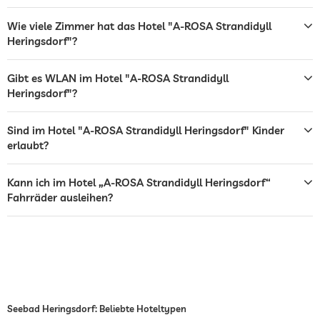
Café
Wie viele Zimmer hat das Hotel "A-ROSA Strandidyll
Heringsdorf"?
Restaurant
Rezeption
24h Empfang
Gibt es WLAN im Hotel "A-ROSA Strandidyll
Heringsdorf"?
Zimmerservice
Sind im Hotel "A-ROSA Strandidyll Heringsdorf" Kinder
Tresor
erlaubt?
Flughafen Shuttle
Kann ich im Hotel „A-ROSA Strandidyll Heringsdorf“
Shuttle zu Attraktionen
Kostenlos
Fahrräder ausleihen?
Frühstück
Frühstück auf dem Zimmer
Fahrradverleih
Gegen Gebühr
Tennis
Gegen Gebühr
Tischtennis
Seebad Heringsdorf: Beliebte Hoteltypen