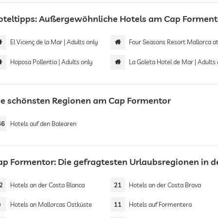
oteltipps: Außergewöhnliche Hotels am Cap Forment
El Vicenç de la Mar | Adults only
Four Seasons Resort Mallorca at Forme
Hoposa Pollentia | Adults only
La Goleta Hotel de Mar | Adults 
ie schönsten Regionen am Cap Formentor
66
Hotels auf den Balearen
ap Formentor: Die gefragtesten Urlaubsregionen in d
2
Hotels an der Costa Blanca
21
Hotels an der Costa Brava
9
Hotels an Mallorcas Ostküste
11
Hotels auf Formentera