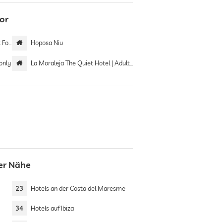
or
ntor
Hoposa Niu
only
La Moraleja The Quiet Hotel | Adults only
er Nähe
23
Hotels an der Costa del Maresme
34
Hotels auf Ibiza