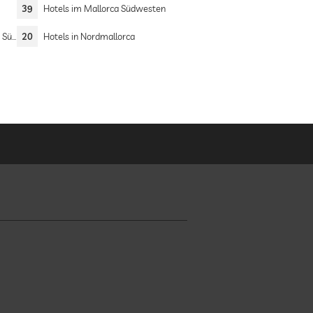
39
Hotels im Mallorca Südwesten
üden
20
Hotels in Nordmallorca