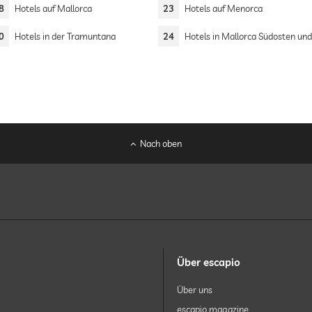
8
Hotels auf Mallorca
23
Hotels auf Menorca
0
Hotels in der Tramuntana
24
Hotels in Mallorca Südosten und S
Nach oben
Über escapio
Über uns
escapio magazine