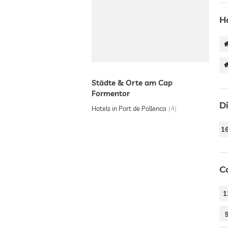
H
Städte & Orte am Cap
Formentor
D
Hotels in Port de Pollenca
4
1
C
1