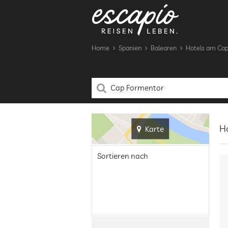
Home
Spanien
Balearen
Hotels am Ca
Ho
Karte
Sortieren nach