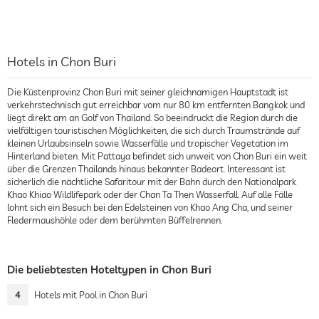
Hotels in Chon Buri
Die Küstenprovinz Chon Buri mit seiner gleichnamigen Hauptstadt ist
verkehrstechnisch gut erreichbar vom nur 80 km entfernten Bangkok und
liegt direkt am an Golf von Thailand. So beeindruckt die Region durch die
vielfältigen touristischen Möglichkeiten, die sich durch Traumstrände auf
kleinen Urlaubsinseln sowie Wasserfälle und tropischer Vegetation im
Hinterland bieten. Mit Pattaya befindet sich unweit von Chon Buri ein weit
über die Grenzen Thailands hinaus bekannter Badeort. Interessant ist
sicherlich die nächtliche Safaritour mit der Bahn durch den Nationalpark
Khao Khiao Wildlifepark oder der Chan Ta Then Wasserfall. Auf alle Fälle
lohnt sich ein Besuch bei den Edelsteinen von Khao Ang Cha, und seiner
Fledermaushöhle oder dem berühmten Büffelrennen.
Die beliebtesten Hoteltypen in Chon Buri
4
Hotels mit Pool in Chon Buri