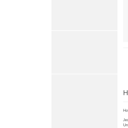
H
Ho
Je
Un