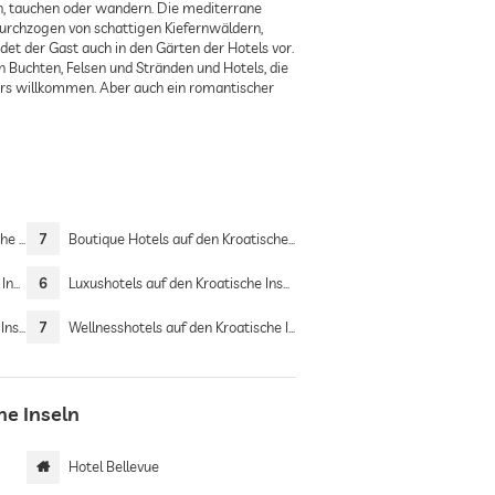
eln, tauchen oder wandern. Die mediterrane
 durchzogen von schattigen Kiefernwäldern,
et der Gast auch in den Gärten der Hotels vor.
n Buchten, Felsen und Stränden und Hotels, die
nders willkommen. Aber auch ein romantischer
seln
7
Boutique Hotels auf den Kroatische Inseln
eln
6
Luxushotels auf den Kroatische Inseln
seln
7
Wellnesshotels auf den Kroatische Inseln
he Inseln
Hotel Bellevue