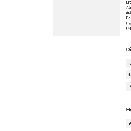
Kr
At
du
Be
tr
Url
D
1
H