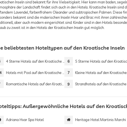
oatischen Inseln sind bekannt für ihre Vielseitigkeit. Hier kann man baden, seg
mosphäre der Landschaft findet sich auch in den Hotels. Kroatische Inseln sind
ftendem Lavendel, farbenfrohem Oleander und subtropischen Palmen. Diese find
sonders bekannt sind die malerischen Inseln Hvar und Brac mit ihren zahlreiche
aditionell, aber auch modern eingerichtet sind. Kinder sind in den Hotels beso
aub zu zweit ist in den Hotels der Kroatischen Inseln gut möglich.
ie beliebtesten Hoteltypen auf den Kroatische Inseln
6
4 Sterne Hotels auf den Kroatische Inseln
6
5 Sterne Hotels auf den Kroatische In
4
Hotels mit Pool auf den Kroatische Inseln
7
Kleine Hotels auf den Kroatische Ins
7
Romantische Hotels auf den Kroatische Inseln
9
Strandhotels auf den Kroatische In
oteltipps: Außergewöhnliche Hotels auf den Kroatisc
Adriana Hvar Spa Hotel
Heritage Hotel Martinis Marchi