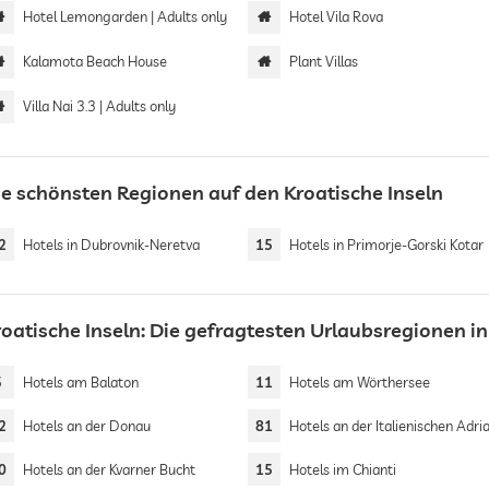
Hotel Lemongarden | Adults only
Hotel Vila Rova
Kalamota Beach House
Plant Villas
Villa Nai 3.3 | Adults only
ie schönsten Regionen auf den Kroatische Inseln
2
Hotels in Dubrovnik-Neretva
15
Hotels in Primorje-Gorski Kotar
roatische Inseln: Die gefragtesten Urlaubsregionen i
5
Hotels am Balaton
11
Hotels am Wörthersee
2
Hotels an der Donau
81
Hotels an der Italienischen Adri
0
Hotels an der Kvarner Bucht
15
Hotels im Chianti