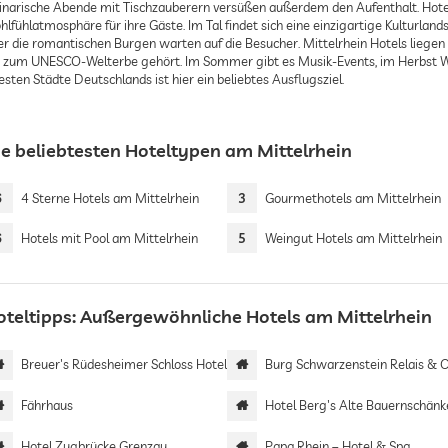
linarische Abende mit Tischzauberern versüßen außerdem den Aufenthalt. Hotels
lfühlatmosphäre für ihre Gäste. Im Tal findet sich eine einzigartige Kulturland
er die romantischen Burgen warten auf die Besucher. Mittelrhein Hotels liegen 
e zum UNESCO-Welterbe gehört. Im Sommer gibt es Musik-Events, im Herbst Wein
esten Städte Deutschlands ist hier ein beliebtes Ausflugsziel.
ie beliebtesten Hoteltypen am Mittelrhein
6
4 Sterne Hotels am Mittelrhein
3
Gourmethotels am Mittelrhein
6
Hotels mit Pool am Mittelrhein
5
Weingut Hotels am Mittelrhein
oteltipps: Außergewöhnliche Hotels am Mittelrhein
Breuer's Rüdesheimer Schloss Hotel
Burg Schwarzenstein Relais & Châte
Fährhaus
Hotel Berg's Alte Bauernschänk
Hotel Zugbrücke Grenzau
Papa Rhein – Hotel & Spa