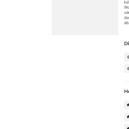
ku
Woh
od
di
ält
D
H