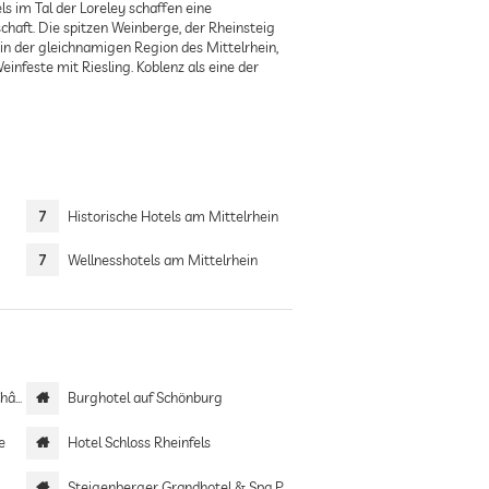
 im Tal der Loreley schaffen eine
schaft. Die spitzen Weinberge, der Rheinsteig
in der gleichnamigen Region des Mittelrhein,
feste mit Riesling. Koblenz als eine der
7
Historische Hotels am Mittelrhein
7
Wellnesshotels am Mittelrhein
aux
Burghotel auf Schönburg
e
Hotel Schloss Rheinfels
Steigenberger Grandhotel & Spa Petersberg