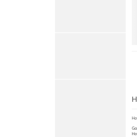
H
Ho
Ga
Ho