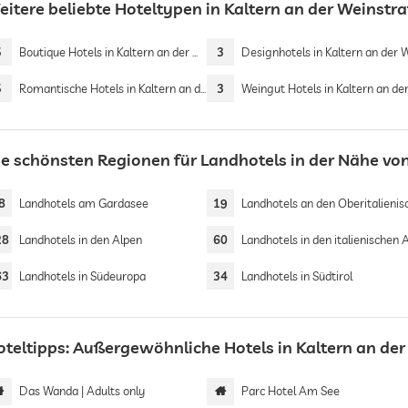
eitere beliebte Hoteltypen in Kaltern an der Weinstr
5
Boutique Hotels in Kaltern an der Weinstraße
3
Designhotels in Kaltern an der Weinstr
5
Romantische Hotels in Kaltern an der Weinstraße
3
Weingut Hotels in Kaltern an der Weinst
ie schönsten Regionen für Landhotels in der Nähe von
8
Landhotels am Gardasee
19
Landhotels an den Oberitalienischen 
28
Landhotels in den Alpen
60
Landhotels in den italienischen Al
63
Landhotels in Südeuropa
34
Landhotels in Südtirol
oteltipps: Außergewöhnliche Hotels in Kaltern an de
Das Wanda | Adults only
Parc Hotel Am See