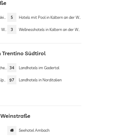
aße
aße
5
Hotels mit Pool in Kaltern an der Weinstraße
raße
3
Wellnesshotels in Kaltern an der Weinstraße
 Trentino Südtirol
Seen
34
Landhotels im Gadertal
pen
97
Landhotels in Norditalien
r Weinstraße
Seehotel Ambach