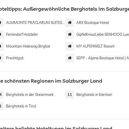
oteltipps: Außergewöhnliche Berghotels im Salzburg
ALMMONTE PRÄCLARUM SUITES Design Hotel
ARX Boutique Hotel
Feriendorf Holzlebn
GipfelKreuzLiebe SENHOOG Luxury Holiday H
Mountain Hideway Birgkar
MY ALPENWELT Resort
Prechtlgut
SEPP - Alpine Boutique Hotel | Adults 
ie schönsten Regionen im Salzburger Land
4
Berghotels in der Steiermark
11
Berghotels in Kärnten
1
Berghotels in Tirol
eitere beliebte Hoteltypen im Salzburger Land