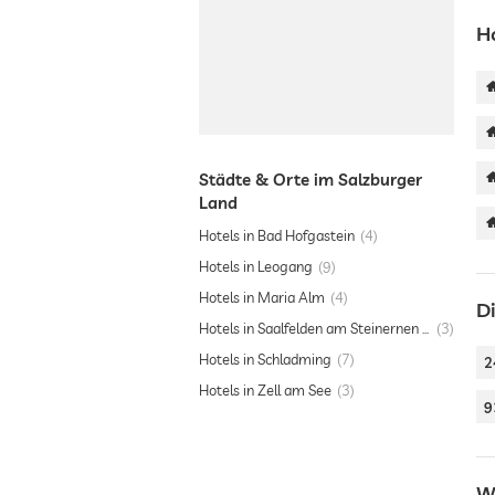
H
Städte & Orte im Salzburger
Land
Hotels in Bad Hofgastein
4
Hotels in Leogang
9
Hotels in Maria Alm
4
D
Hotels in Saalfelden am Steinernen Meer
3
Hotels in Schladming
7
2
Hotels in Zell am See
3
9
W