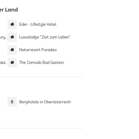
er Land
Eder - Lifestyle Hotel
omes
Luxuslodge "Zeit zum Leben"
Naturresort Puradies
only
The Comodo Bad Gastein
8
Berghotels in Oberösterreich