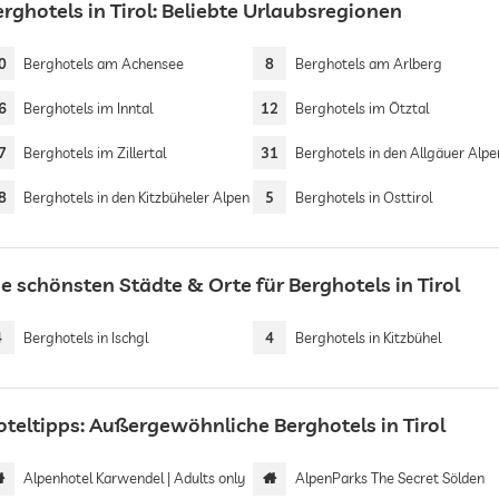
rghotels in Tirol: Beliebte Urlaubsregionen
0
Berghotels am Achensee
8
Berghotels am Arlberg
6
Berghotels im Inntal
12
Berghotels im Ötztal
7
Berghotels im Zillertal
31
Berghotels in den Allgäuer Alpe
8
Berghotels in den Kitzbüheler Alpen
5
Berghotels in Osttirol
e schönsten Städte & Orte für Berghotels in Tirol
4
Berghotels in Ischgl
4
Berghotels in Kitzbühel
oteltipps: Außergewöhnliche Berghotels in Tirol
Alpenhotel Karwendel | Adults only
AlpenParks The Secret Sölden