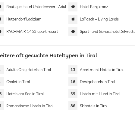
Boutique Hotel Unterlechner | Adults only
Hotel Bergkranz
Hüttendorf Ladizium
LaPosch – Living Lands
PACHMAIR 1453 apart resort
Sport- und Genusshotel Silvrett
itere oft gesuchte Hoteltypen in Tirol
8
Adults Only Hotels in Tirol
13
Apartment Hotels in Tirol
4
Chalet in Tirol
16
Designhotels in Tirol
3
Hotels am See in Tirol
35
Hotels mit Hund in Tirol
1
Romantische Hotels in Tirol
86
Skihotels in Tirol