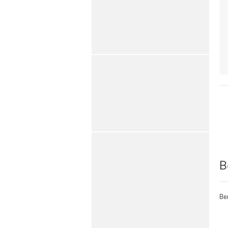
B
Ber