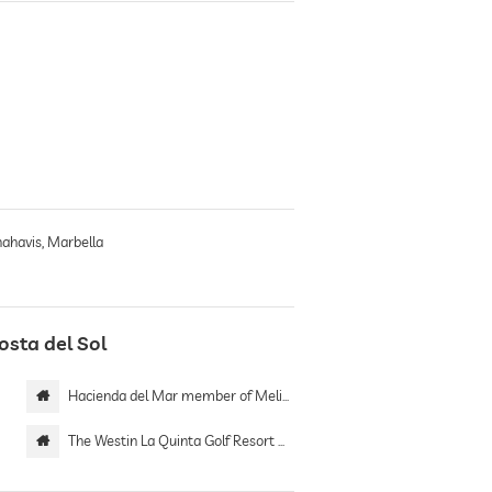
nahavis, Marbella
osta del Sol
Hacienda del Mar member of Meliá Collection
The Westin La Quinta Golf Resort & Spa, Benahavis, Marbella