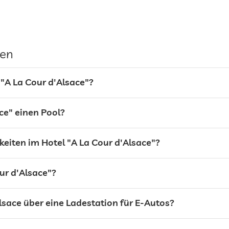
gilt für gesamtes Haus inkl. Lobby
Stellplatz, Kostenlos
gen
 "A La Cour d'Alsace"?
ce" einen Pool?
keiten im Hotel "A La Cour d'Alsace"?
ur d'Alsace"?
lsace über eine Ladestation für E-Autos?