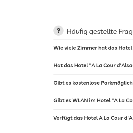
Nichtraucher-Haus
Parkplatz
Häufig gestellte Fra
Ladestation für Elektroautos
Wie viele Zimmer hat das Hotel
Terrasse
Hat das Hotel "A La Cour d'Alsa
Garten/Außenbereich
Gibt es kostenlose Parkmöglich
Sonnenliegen
Gibt es WLAN im Hotel "A La Co
Bar
Verfügt das Hotel A La Cour d'A