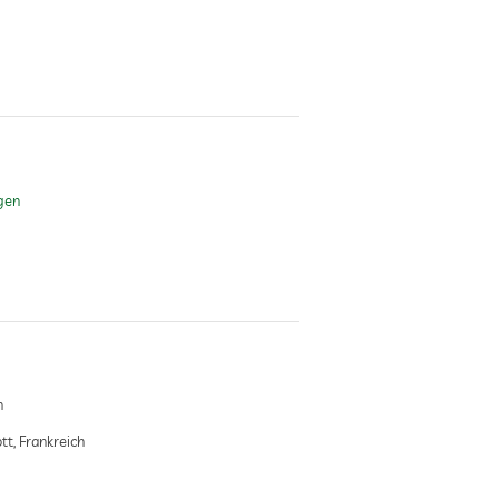
ngen
h
tt, Frankreich