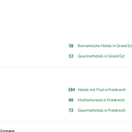
24h Empfang
39
Romantische Hotels in Grand Es
Wasser/Futternäpfe auf Anfrage im Zimmer
12
Gourmethotels in Grand Est
Hundekörbchen auf Anfrage
Ganzjährig geöffnet
184
Hotels mit Pool in Frankreich
96
Hochzeitsreise in Frankreich
72
Gourmethotels in Frankreich
gionen