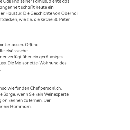
e Gail und seiner Familie, diente das
angenheit schafft heute ein
der Haustür: Die Geschichte von Obernai
decken, wie z.B. die Kirche St. Peter
hinterlassen. Offene
le elsässische
er verfügt über ein geräumiges
hluss. Die Maisonette-Wohnung des
.
enso wie für den Chef persönlich.
ne Sorge, wenn Sie kein Weinexperte
egion kennen zu lernen. Der
gar ein Hammam.