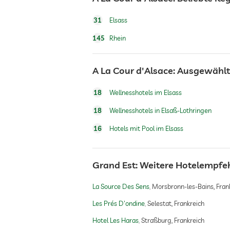
Wellnessbereich
31
Elsass
145
Rhein
A La Cour d'Alsace: Ausgewähl
18
Wellnesshotels im Elsass
18
Wellnesshotels in Elsaß-Lothringen
16
Hotels mit Pool im Elsass
Grand Est: Weitere Hotelempf
La Source Des Sens
Morsbronn-les-Bains, Fran
Les Prés D'ondine
Selestat, Frankreich
Hotel Les Haras
Straßburg, Frankreich