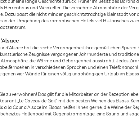
ickt auf eine lange Geschichte zurück. Früher im Besitz des Barons d
als Herrenhaus und Weinkeller. Die vornehme Atmosphäre der Verg
. Dazu passt die nicht minder geschichtsträchtige Kleinstadt vor 
s in der Umgebung des romantischen Hotels viel Historisches zu ent
Stadtzentrum.
d’Alsace
ur d’Alsace hat die reiche Vergangenheit ihre gemütlichen Spuren 
ünstlerische Zeugnisse vergangener Jahrhunderte und traditionel
 Atmosphäre, die Wärme und Geborgenheit ausstrahlt. Jedes Zimm
 Kabelfernsehen in verschiedenen Sprachen und einen Telefonansc
 eigenen vier Wände für einen völlig unabhängigen Urlaub im Elsass
: Sie zu verwöhnen! Das gilt für die Mitarbeiter an der Rezeption eb
taurant „Le Caveau de Gail“ mit den besten Weinen des Elsass. Kei
s a la Cour d’Alsace im Elsass helfen Ihnen gerne, die Weine der R
in beheiztes Hallenbad mit Gegenstromanlage, eine Sauna und so