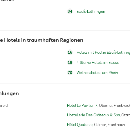
34
Elsaß-Lothringen
te Hotels in traumhaften Regionen
16
Hotels mit Pool in Elsaß-Lothri
18
4 Sterne Hotels im Elsass
70
Wellnesshotels am Rhein
ehlungen
kreich
Hotel Le Pavillon 7
Obernai, Frankreic
Hostellerie Des Châteaux & Spa
Ottro
Hôtel Quatorze
Colmar, Frankreich