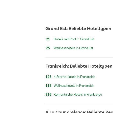
Rezeption
Tresor
Grand Est: Beliebte Hoteltypen
Hunde erlaubt
21
Hotels mit Pool in Grand Est
Hundeverpflegung
25
Wellnesshotels in Grand Est
Frankreich: Beliebte Hoteltypen
Innenpool
125
4 Sterne Hotels in Frankreich
Pool beheizt
118
Wellnesshotels in Frankreich
216
Romantische Hotels in Frankreich
Sauna
A La Cour d'Alsace: Beliebte Re