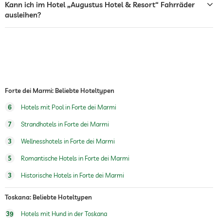
Whirlpool
Kann ich im Hotel „Augustus Hotel & Resort“ Fahrräder
ausleihen?
Außenpool
Pool beheizt
Fitnessraum
Kinderbetreuung
Forte dei Marmi: Beliebte Hoteltypen
Sauna
Sauna-Nutzung gebührenpflichtig
6
Hotels mit Pool in Forte dei Marmi
Massageangebot
7
Strandhotels in Forte dei Marmi
Wellnessmassagen
3
Wellnesshotels in Forte dei Marmi
Wellnessbereich
Gegen Gebühr
5
Romantische Hotels in Forte dei Marmi
3
Historische Hotels in Forte dei Marmi
Toskana: Beliebte Hoteltypen
39
Hotels mit Hund in der Toskana