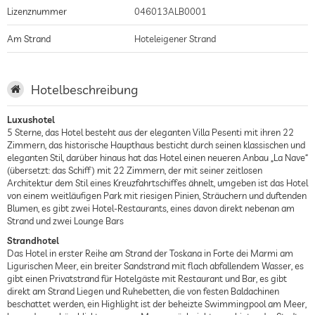
Lizenznummer
046013ALB0001
Am Strand
Hoteleigener Strand
Hotelbeschreibung
Luxushotel
5 Sterne, das Hotel besteht aus der eleganten Villa Pesenti mit ihren 22
Zimmern, das historische Haupthaus besticht durch seinen klassischen und
eleganten Stil, darüber hinaus hat das Hotel einen neueren Anbau „La Nave“
(übersetzt: das Schiff) mit 22 Zimmern, der mit seiner zeitlosen
Architektur dem Stil eines Kreuzfahrtschiffes ähnelt, umgeben ist das Hotel
von einem weitläufigen Park mit riesigen Pinien, Sträuchern und duftenden
Blumen, es gibt zwei Hotel-Restaurants, eines davon direkt nebenan am
Strand und zwei Lounge Bars
Strandhotel
Das Hotel in erster Reihe am Strand der Toskana in Forte dei Marmi am
Ligurischen Meer, ein breiter Sandstrand mit flach abfallendem Wasser, es
gibt einen Privatstrand für Hotelgäste mit Restaurant und Bar, es gibt
direkt am Strand Liegen und Ruhebetten, die von festen Baldachinen
beschattet werden, ein Highlight ist der beheizte Swimmingpool am Meer,