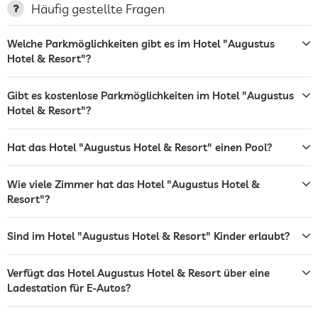
Häufig gestellte Fragen
Terrasse
Welche Parkmöglichkeiten gibt es im Hotel "Augustus
Wäscheservice
Hotel & Resort"?
Garten/Außenbereich
Gibt es kostenlose Parkmöglichkeiten im Hotel "Augustus
Bar
Hotel & Resort"?
Restaurant
Hat das Hotel "Augustus Hotel & Resort" einen Pool?
Rezeption
24h Empfang
Wie viele Zimmer hat das Hotel "Augustus Hotel &
Zimmerservice
Resort"?
Tresor
Sind im Hotel "Augustus Hotel & Resort" Kinder erlaubt?
Frühstück
Frühstück auf dem Zimmer
Hunde erlaubt
Verfügt das Hotel Augustus Hotel & Resort über eine
Ladestation für E-Autos?
Fahrradverleih