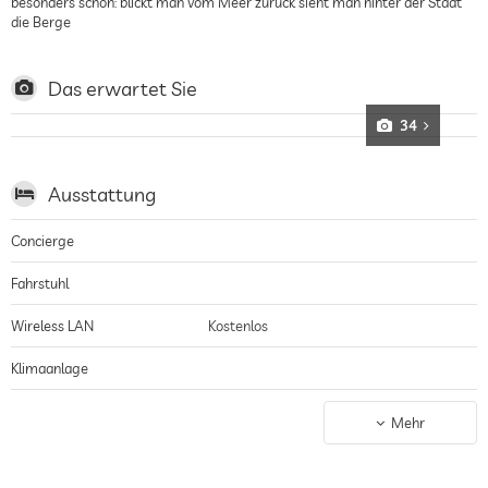
besonders schön: blickt man vom Meer zurück sieht man hinter der Stadt
die Berge
Das erwartet Sie
34
Ausstattung
Concierge
Fahrstuhl
Wireless LAN
Kostenlos
Klimaanlage
Parkplatz
bewachter Parkplatz
Mehr
Stellplatz, Kostenlos
Ladestation für Elektroautos