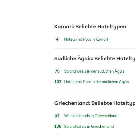
Tresor
Kamari: Beliebte Hoteltypen
Flughafen Shuttle
4
Hotels mit Pool in Kamari
Hunde erlaubt
Südliche Ägäis: Beliebte Hotelt
Whirlpool
70
Strandhotels in der südlichen Ägäis
103
Hotels mit Pool in der südlichen Ägäis
Außenpool
Griechenland: Beliebte Hotelty
Fitnessraum
97
Wellnesshotels in Griechenland
Kinderbetreuung
138
Strandhotels in Griechenland