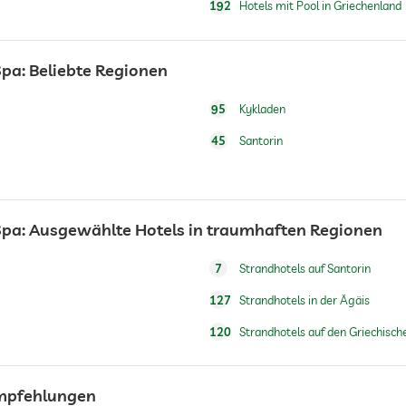
192
Hotels mit Pool in Griechenland
pa: Beliebte Regionen
Ganzkörpermassagen
Fußreflexzonenmassagen
95
Kykladen
Massagen für 2
45
Santorin
Gegen Gebühr
Spa: Ausgewählte Hotels in traumhaften Regionen
7
Strandhotels auf Santorin
127
Strandhotels in der Ägäis
120
Strandhotels auf den Griechische
empfehlungen