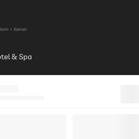
torin
Kamari
tel & Spa