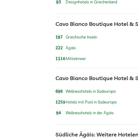
93
Designhotels in Griechenland
Massageangebot
Cavo Bianco Boutique Hotel & S
Wellnessmassagen
197
Griechische Inseln
222
Ägäis
Wellnessbereich
1116
Mittelmeer
Cavo Bianco Boutique Hotel & 
696
Wellnesshotels in Südeuropa
1259
Hotels mit Pool in Südeuropa
94
Wellnesshotels in der Ägäis
Südliche Ägäis: Weitere Hotel