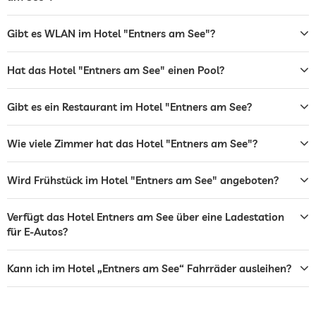
Sonnenliegen
Gibt es WLAN im Hotel "Entners am See"?
Bar
Café
Hat das Hotel "Entners am See" einen Pool?
Restaurant
Gibt es ein Restaurant im Hotel "Entners am See?
Rezeption
variable Öffnungszeiten
Wie viele Zimmer hat das Hotel "Entners am See"?
Veranstaltungsservice
Zimmerservice
Wird Frühstück im Hotel "Entners am See" angeboten?
Tresor
Kostenlos
Verfügt das Hotel Entners am See über eine Ladestation
Flughafen Shuttle
Gegen Gebühr
für E-Autos?
Frühstück
Frühstück auf dem Zimmer
Kann ich im Hotel „Entners am See“ Fahrräder ausleihen?
Hunde erlaubt
Gegen Gebühr
Fahrradverleih
Gegen Gebühr