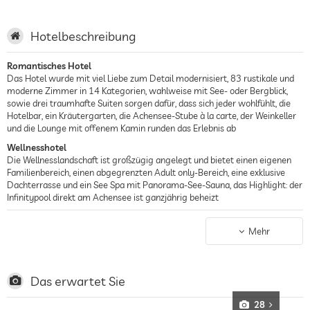
Hotelbeschreibung
Romantisches Hotel
Das Hotel wurde mit viel Liebe zum Detail modernisiert, 83 rustikale und
moderne Zimmer in 14 Kategorien, wahlweise mit See- oder Bergblick,
sowie drei traumhafte Suiten sorgen dafür, dass sich jeder wohlfühlt, die
Hotelbar, ein Kräutergarten, die Achensee-Stube à la carte, der Weinkeller
und die Lounge mit offenem Kamin runden das Erlebnis ab
Wellnesshotel
Die Wellnesslandschaft ist großzügig angelegt und bietet einen eigenen
Familienbereich, einen abgegrenzten Adult only-Bereich, eine exklusive
Dachterrasse und ein See Spa mit Panorama-See-Sauna, das Highlight: der
Infinitypool direkt am Achensee ist ganzjährig beheizt
Hotel am See
Am Achensee werden Träume wahr – die herrliche Lage in Pertisau bietet
Mehr
unendliche Freizeitmöglichkeiten, bei Entner gibt es zudem zahlreiche
Fortbewegungsmittel auf zwei, vier oder gar keinen Rädern zum Ausleihen:
vom Mountainbike und E-Bike über Vespa bis hin zum Elektroboot, Stand-
up-Paddling-Board und alles für den Winter: Snowboard, (Langlauf-)Ski,
Das erwartet Sie
Schlitten und Schneeschuhe
28