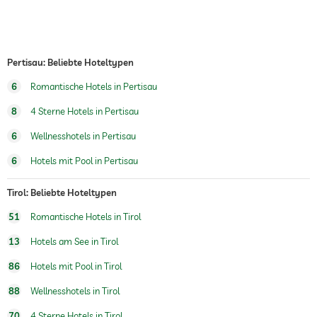
Wintersportmöglichkeiten
Ski
hoteleigene Skischule
Pertisau: Beliebte Hoteltypen
Whirlpool
6
Romantische Hotels in Pertisau
Außenpool
Ganzjährig geöffnet
8
4 Sterne Hotels in Pertisau
Fitnessraum
6
Wellnesshotels in Pertisau
Fitnesskurse
Yoga
6
Hotels mit Pool in Pertisau
Golfangebot
Golf-Packages
Platzreservierung im Hotel
Tirol: Beliebte Hoteltypen
Sauna
keine Saunagebühren
51
Romantische Hotels in Tirol
13
Hotels am See in Tirol
Sauna im Innenbereich
Finnische Sauna
Dampfbad
86
Hotels mit Pool in Tirol
Biosauna
88
Wellnesshotels in Tirol
Sauna im Außenbereich
Finnische Sauna
70
4 Sterne Hotels in Tirol