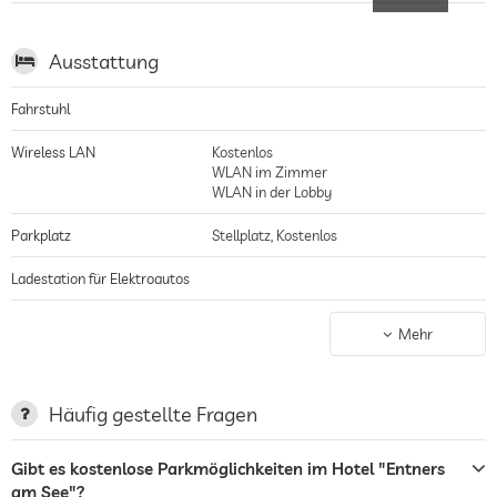
Ausstattung
Fahrstuhl
Wireless LAN
Kostenlos
WLAN im Zimmer
WLAN in der Lobby
Parkplatz
Stellplatz, Kostenlos
Ladestation für Elektroautos
Terrasse
Frühstück auf der Terrasse möglich
Mehr
Sonnenschirme
Blick auf See
Wäscheservice
Häufig gestellte Fragen
Garten/Außenbereich
Sonnenliegen
Gibt es kostenlose Parkmöglichkeiten im Hotel "Entners
Sonnenschirme
am See"?