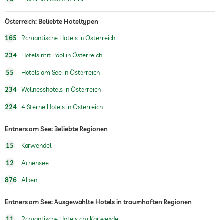
Ruheraum
Österreich: Beliebte Hoteltypen
Massageangebot
165
Romantische Hotels in Österreich
Wellnessmassagen
234
Hotels mit Pool in Österreich
Wellnessbereich
Kostenlos
55
Hotels am See in Österreich
Treatments
Gesichtsbehandlung
234
Wellnesshotels in Österreich
Bodytreatments
Peelings
224
4 Sterne Hotels in Österreich
Packungen
Zimmerdekoration auf
Sekt
Entners am See: Beliebte Regionen
Anfrage
Champagner
Wein
15
Karwendel
Blumen
Rosenblüten
12
Achensee
Obstteller
Obstkorb
876
Alpen
Schokolade
Entners am See: Ausgewählte Hotels in traumhaften Regionen
11
Romantische Hotels am Karwendel