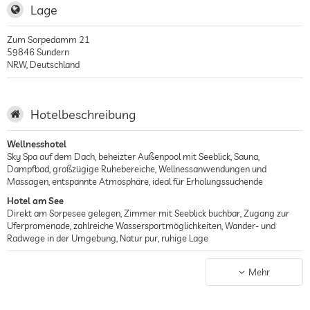
Lage
Zum Sorpedamm 21
59846
Sundern
NRW
,
Deutschland
Hotelbeschreibung
Wellnesshotel
Sky Spa auf dem Dach, beheizter Außenpool mit Seeblick, Sauna,
Dampfbad, großzügige Ruhebereiche, Wellnessanwendungen und
Massagen, entspannte Atmosphäre, ideal für Erholungssuchende
Hotel am See
Direkt am Sorpesee gelegen, Zimmer mit Seeblick buchbar, Zugang zur
Uferpromenade, zahlreiche Wassersportmöglichkeiten, Wander- und
Radwege in der Umgebung, Natur pur, ruhige Lage
Gourmethotel
Küche unter Leitung von Olaf Baumeister, Fokus auf regionale und
Mehr
saisonale Produkte, zwei Restaurants (Seegarten & El Diablo), kreative
Speisen in der Seegärtnerei, Live-Frontcooking, ausgezeichnetes Frühstück