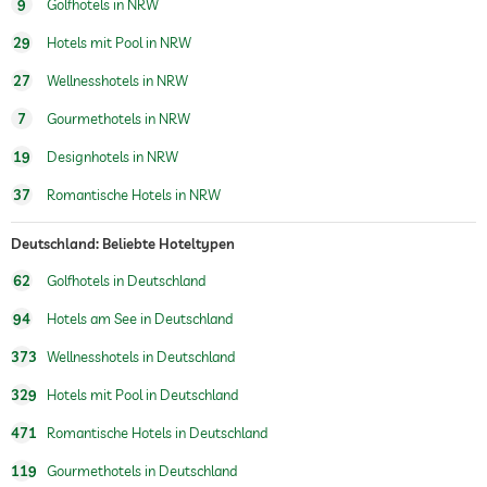
9
Golfhotels in NRW
Außenspielplatz
29
Hotels mit Pool in NRW
Sauna
27
Wellnesshotels in NRW
7
Gourmethotels in NRW
Massageangebot
19
Designhotels in NRW
Wellnessmassagen
37
Romantische Hotels in NRW
Deutschland: Beliebte Hoteltypen
62
Golfhotels in Deutschland
94
Hotels am See in Deutschland
373
Wellnesshotels in Deutschland
329
Hotels mit Pool in Deutschland
471
Romantische Hotels in Deutschland
119
Gourmethotels in Deutschland