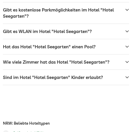
Bar
Gibt es kostenlose Parkmöglichkeiten im Hotel "Hotel
Seegarten"?
Restaurant
Zimmerservice
Gibt es WLAN im Hotel "Hotel Seegarten"?
Tresor
Hat das Hotel "Hotel Seegarten" einen Pool?
Wintersportmöglichkeiten
Ski
Wie viele Zimmer hat das Hotel "Hotel Seegarten"?
Außenpool
Ganzjährig geöffnet
Pool beheizt
Sind im Hotel "Hotel Seegarten" Kinder erlaubt?
Dachpool
Wassersportmöglichkeiten
Tauchen
Schnorcheln
Windsurfen
Angeln
Kanufahren
NRW: Beliebte Hoteltypen
Wandern