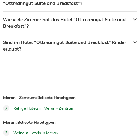
"Ottmanngut Suite and Breakfast"?
Zimmerservice
Tresor
Wie viele Zimmer hat das Hotel "Ottmanngut Suite and
Breakfast"?
Flughafen Shuttle
Frühstück
Frühstück auf dem Zimmer
Sind im Hotel "Ottmanngut Suite and Breakfast" Kinder
erlaubt?
Hunde erlaubt
Wintersportmöglichkeiten
Ski
Wandern
Kinderbetreuung
Meran - Zentrum: Beliebte Hoteltypen
7
Ruhige Hotels in Meran - Zentrum
Meran: Beliebte Hoteltypen
3
Weingut Hotels in Meran