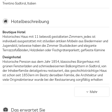
Trentino Südtirol
,
Italien
Hotelbeschreibung
Boutique Hotel
Historisches Haus mit 11 liebevoll gestalteten Zimmern, jedes ist
individuell ausgestattet mit stilvollen antiken Möbeln aus Biedermeier und
Jugendstil, teilweise haben die Zimmer Stuckdecken und elegante
Terrazzofußböden, Holzdielen oder Fischgrätenparkett, geflieste Kamine
Designhotel
Historische Pension aus dem Jahr 1854, klassisches Bürgerhaus mit
grünen Fensterläden und schmiedeeisernen Balkongittern in Südtirol, von
der Inhaberfamilie detailgetreu restauriert, das geschichtsträchtige Haus
ist schon seit 1850ern im Besitz derselben Familie, die Architektur und
viele Originalinterieur wurde bei der Restaurierung sorgfältig erhalten
Stadthotel
Hervorragende Lage am ruhigen Rand der Stadt Meran, gleichzeitig nur 5
Mehr
Gehminuten vom Zentrum entfernt, das Hotel biete einen herrlichen
Ausblick auf die Weinberge, Palmen und die Südtiroler Berge
Das erwartet Sie