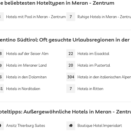
ie beliebtesten Hoteltypen in Meran - Zentrum
8
Hotels mit Pool in Meran - Zentrum
7
Ruhige Hotels in Meran - Zent
rentino Südtirol: Oft gesuchte Urlaubsregionen in d
8
Hotels auf der Seiser Alm
22
Hotels im Eisacktal
9
Hotels im Meraner Land
20
Hotels im Pustertal
6
Hotels in den Dolomiten
304
Hotels in den italienischen Alpe
61
Hotels in Norditalien
7
Hotels in Ritten
oteltipps: Außergewöhnliche Hotels in Meran - Zent
Ansitz Thierburg Suites
Boutique Hotel Imperialart