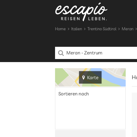
Home
Italien
Trentino Südtirol
Meran
Ho
Karte
Sortieren nach