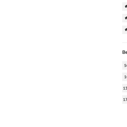
Be
5
1
1
1