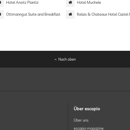
Hotel Ansitz Plantiz
Hotel Muchele
Ottmanngut Suite and Breakfast
Relais & Chateaux Hotel Castel Frags
Nach oben
Über escapio
Über uns
escapio magazine