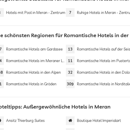
8
Hotels mit Pool in Meran - Zentrum
7
Ruhige Hotels in Meran - Zent
ie schönsten Regionen für Romantische Hotels in der 
7
Romantische Hotels am Gardasee
13
Romantische Hotels auf der Seiser
4
Romantische Hotels im Meraner Land
11
Romantische Hotels im Pustert
48
Romantische Hotels in den Alpen
32
Romantische Hotels in den Dolomi
1
Romantische Hotels in Gröden
309
Romantische Hotels in Norditali
oteltipps: Außergewöhnliche Hotels in Meran
Ansitz Thierburg Suites
Boutique Hotel Imperialart