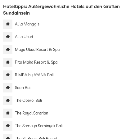
Hoteltipps: Außergewöhnliche Hotels auf den Großen
Sundainseln
Alila Manggis
Alila Ubud
Maya Ubud Resort & Spa
Pita Maha Resort & Spa
RIMBA by AYANA Bali
Soori Bali
The Oberoi Bali
The Royal Santrian
The Samaya Seminyak Bali
The St. Regis Bali Resort