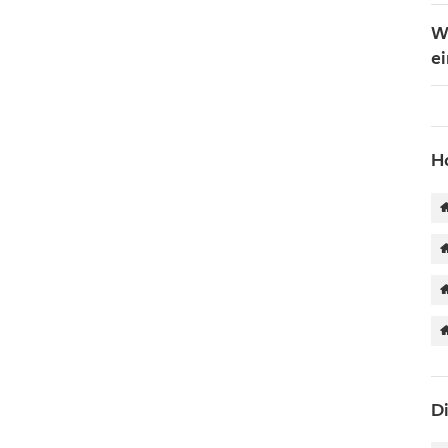
W
ei
H
D