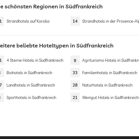
ie schönsten Regionen in Südfrankreich
1
Strandhotels auf Korsika
14
Strandhotels in der Provence-Alpes-Côte d’A
eitere beliebte Hoteltypen in Südfrankreich
1
4 Sterne Hotels in Südfrankreich
9
Agriturismo Hotels in Südfrankr
6
Biohotels in Südfrankreich
33
Familienhotels in Südfrankreich
7
Landhotels in Südfrankreich
28
Naturhotels in Südfrankreich
6
Sporthotels in Südfrankreich
21
Weingut Hotels in Südfrankreich