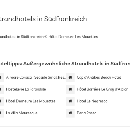
trandhotels in Südfrankreich
randhotels in Südfrankreich © Hôtel Demeure Les Mouettes
oteltipps: Außergewöhnliche Strandhotels in Südfran
A'mare Corsica I Seaside Small Resort
Cap d'Antibes Beach Hotel
Hostellerie La Farandole
Hôtel Barrière Le Gray d'Albion
Hôtel Demeure Les Mouettes
Hotel Le Negresco
La Villa Mauresque
Perla Rossa