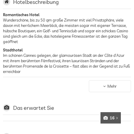
Hotelbeschreibung
Romantisches Hotel
Wunderschöne, bis zu 50 qm große Zimmer mit viel Privatsphäre, viele
davon mit herrlichem Meerblick, die meisten sogar mit eigener Terrasse,
hübsche Boutiquen, ein Golf- und Tennisclub und sogar ein schickes Casino
sind gleich um die Ecke, das hoteleigene Fitnesscenter ist den ganzen Tag
geöffnet
Stadthotel
Im schönen Cannes gelegen, der glamourösen Stadt an der Côte d'Azur
mit ihrem berühmten Filmfestival, ihren luxuriösen Stränden und der
berühmten Promenade de la Croisette – fast alles in der Gegend ist zu Fuß
erreichbar
Strandhotel
Sommernächte am Privatstrand mit einem DJ im Hintergrund, dessen
Mehr
Musik immer wieder dazu einlädt, die Außenwelt zu vergessen und zu
genießen, leckere Cocktails an der Hotelbar „Les Tables Barrière“ und das
Restaurant „Mademoiselle Gray“ direkt am Strand mit einer großartigen
Auswahl an libanesisch inspirierten Menüs
Das erwartet Sie
16