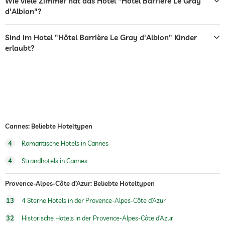
Wie viele Zimmer hat das Hotel "Hôtel Barrière Le Gray
d'Albion"?
Tresor
Frühstück
Frühstück auf dem Zimmer
Sind im Hotel "Hôtel Barrière Le Gray d'Albion" Kinder
erlaubt?
Hunde erlaubt
Wassersportmöglichkeiten
Fitnessraum
Personaltrainer auf Anfrage
Cannes: Beliebte Hoteltypen
Außenspielplatz
4
Romantische Hotels in Cannes
Wellnessbereich
Gegen Gebühr
4
Strandhotels in Cannes
Provence-Alpes-Côte d’Azur: Beliebte Hoteltypen
13
4 Sterne Hotels in der Provence-Alpes-Côte d’Azur
32
Historische Hotels in der Provence-Alpes-Côte d’Azur