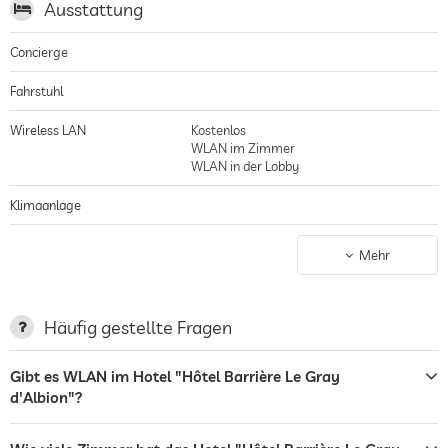
Ausstattung
Concierge
Fahrstuhl
Wireless LAN
Kostenlos
WLAN im Zimmer
WLAN in der Lobby
Klimaanlage
Nichtraucher-Haus
gilt für gesamtes Haus inkl. Lobby
Mehr
Parkplatz
Terrasse
Häufig gestellte Fragen
Bar
Gibt es WLAN im Hotel "Hôtel Barrière Le Gray
d'Albion"?
Rezeption
24h Empfang
Zimmerservice