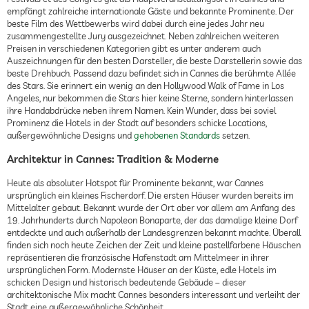
empfängt zahlreiche internationale Gäste und bekannte Prominente. Der
beste Film des Wettbewerbs wird dabei durch eine jedes Jahr neu
zusammengestellte Jury ausgezeichnet. Neben zahlreichen weiteren
Preisen in verschiedenen Kategorien gibt es unter anderem auch
Auszeichnungen für den besten Darsteller, die beste Darstellerin sowie das
beste Drehbuch. Passend dazu befindet sich in Cannes die berühmte Allée
des Stars. Sie erinnert ein wenig an den Hollywood Walk of Fame in Los
Angeles, nur bekommen die Stars hier keine Sterne, sondern hinterlassen
ihre Handabdrücke neben ihrem Namen. Kein Wunder, dass bei soviel
Prominenz die Hotels in der Stadt auf besonders schicke Locations,
außergewöhnliche Designs und
gehobenen Standards
setzen.
Architektur in Cannes: Tradition & Moderne
Heute als absoluter Hotspot für Prominente bekannt, war Cannes
ursprünglich ein kleines Fischerdorf. Die ersten Häuser wurden bereits im
Mittelalter gebaut. Bekannt wurde der Ort aber vor allem am Anfang des
19. Jahrhunderts durch Napoleon Bonaparte, der das damalige kleine Dorf
entdeckte und auch außerhalb der Landesgrenzen bekannt machte. Überall
finden sich noch heute Zeichen der Zeit und kleine pastellfarbene Häuschen
repräsentieren die französische Hafenstadt am Mittelmeer in ihrer
ursprünglichen Form. Modernste Häuser an der Küste, edle Hotels im
schicken Design und historisch bedeutende Gebäude – dieser
architektonische Mix macht Cannes besonders interessant und verleiht der
Stadt eine außergewöhnliche Schönheit.