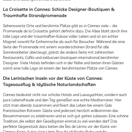
La Croisette in Cannes: Schicke Designer-Boutiquen &
Traumhafte Strandpromenade
Sehenswerte Orte und berühmte Plätze gibt es in Cannes viele – die
Promenade de la Croisette gehört definitiv dazu. Die Allee blüht durch ihre
tolle Lage und der traumhaften Kulisse voller Leben und ist ein echter
Magnet sowohl für Einheimische als auch für Besucher. Während die eine
Seite der Promenade mit einem wunderschönen Strand für alle
Sonnenanbeter überzeugt, glänzt die andere Seite mit zahlreichen
Restaurants, Cafés und exklusiven boutiquen international berühmter
Designer. Viele Hotels befinden sich in der Nähe und bieten ihren Gästen
somit eine tolle Lage an einem der berühmtesten Plätze von Cannes.
Die Lerinischen Inseln vor der Küste von Cannes:
Tagesausflug & Idyllische Naturlandschaften
Cannes bedeutet nicht nur schicke Hotels und Luxusyachten, sondern auch
pure Lebensfreude und den Tag genießen wie echte Mediterraner. Hier
sitzt man abends zusammen und feiert das Leben bei einem Gals
französischen Rotwein. Gäste sind jederzeit herzlich willkommen das
Beisammensein zu zelebrieren und es sich gut gehen zulassen. Eine schöne
Tradition, die selbst den Geselligsten einmal zu viel werden darf. Das
perfekte Gegenstück dazu bieten die Îles de Lérins vor der Küste von
Cannes: Keine Autos, kein Lärm. Nur die idyllische Ruhe und die