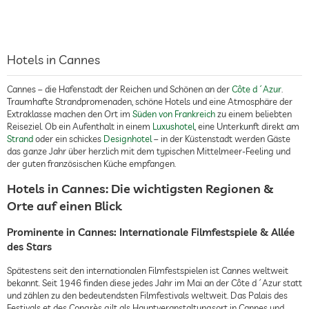
Hotels in Cannes
Cannes – die Hafenstadt der Reichen und Schönen an der
Côte d´Azur
.
Traumhafte Strandpromenaden, schöne Hotels und eine Atmosphäre der
Extraklasse machen den Ort im
Süden von Frankreich
zu einem beliebten
Reiseziel. Ob ein Aufenthalt in einem
Luxushotel
, eine Unterkunft direkt am
Strand
oder ein schickes
Designhotel
– in der Küstenstadt werden Gäste
das ganze Jahr über herzlich mit dem typischen Mittelmeer-Feeling und
der guten französischen Küche empfangen.
Hotels in Cannes: Die wichtigsten Regionen &
Orte auf einen Blick
Prominente in Cannes: Internationale Filmfestspiele & Allée
des Stars
Spätestens seit den internationalen Filmfestspielen ist Cannes weltweit
bekannt. Seit 1946 finden diese jedes Jahr im Mai an der Côte d´Azur statt
und zählen zu den bedeutendsten Filmfestivals weltweit. Das Palais des
Festivals et des Congrès gilt als Hauptveranstaltungsort in Cannes und