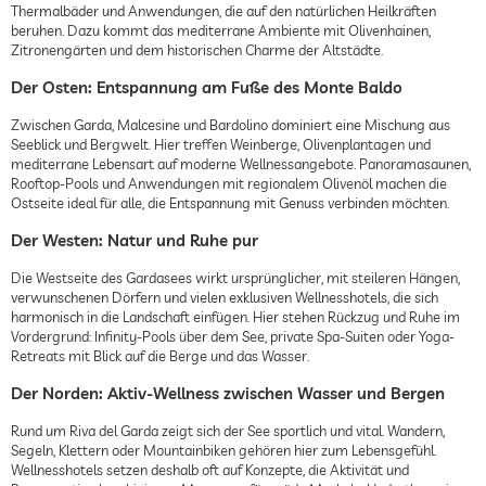
Thermalbäder und Anwendungen, die auf den natürlichen Heilkräften
beruhen. Dazu kommt das mediterrane Ambiente mit Olivenhainen,
Zitronengärten und dem historischen Charme der Altstädte.
Der Osten: Entspannung am Fuße des Monte Baldo
Zwischen Garda, Malcesine und Bardolino dominiert eine Mischung aus
Seeblick und Bergwelt. Hier treffen Weinberge, Olivenplantagen und
mediterrane Lebensart auf moderne Wellnessangebote. Panoramasaunen,
Rooftop-Pools und Anwendungen mit regionalem Olivenöl machen die
Ostseite ideal für alle, die Entspannung mit Genuss verbinden möchten.
Der Westen: Natur und Ruhe pur
Die Westseite des Gardasees wirkt ursprünglicher, mit steileren Hängen,
verwunschenen Dörfern und vielen exklusiven Wellnesshotels, die sich
harmonisch in die Landschaft einfügen. Hier stehen Rückzug und Ruhe im
Vordergrund: Infinity-Pools über dem See, private Spa-Suiten oder Yoga-
Retreats mit Blick auf die Berge und das Wasser.
Der Norden: Aktiv-Wellness zwischen Wasser und Bergen
Rund um Riva del Garda zeigt sich der See sportlich und vital. Wandern,
Segeln, Klettern oder Mountainbiken gehören hier zum Lebensgefühl.
Wellnesshotels setzen deshalb oft auf Konzepte, die Aktivität und