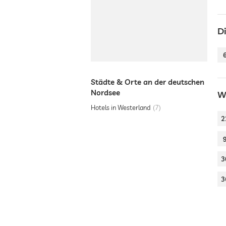
D
Städte & Orte an der deutschen
Nordsee
W
Hotels in Westerland
7
2
3
3